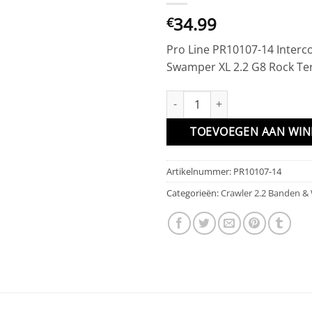
34.99
€
Pro Line PR10107-14 Interc
Swamper XL 2.2 G8 Rock Ter
Interco TSL SX Super Swamper X
TOEVOEGEN AAN WI
Artikelnummer:
PR10107-14
Categorieën:
Crawler 2.2 Banden &