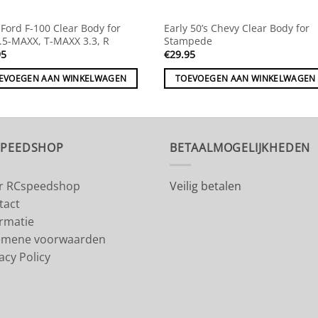
Ford F-100 Clear Body for
Early 50’s Chevy Clear Body for
2.5-MAXX, T-MAXX 3.3, R
Stampede
95
€
29.95
EVOEGEN AAN WINKELWAGEN
TOEVOEGEN AAN WINKELWAGEN
SPEEDSHOP
BETAALMOGELIJKHEDEN
r RCspeedshop
Veilig betalen
tact
ormatie
emene voorwaarden
acy Policy