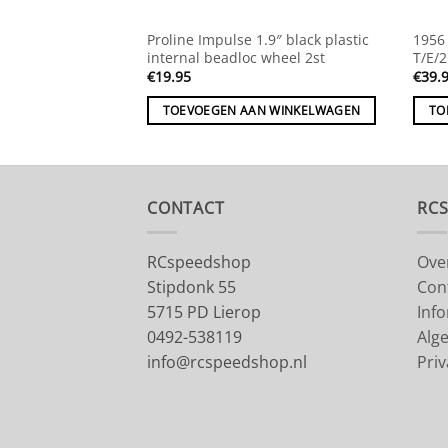
lear Body for
Proline Impulse 1.9″ black plastic
1956 
 SC10, Ultima SC a
internal beadloc wheel 2st
T/E/
€
19.95
€
39.
 WINKELWAGEN
TOEVOEGEN AAN WINKELWAGEN
TO
CONTACT
RC
RCspeedshop
Ove
Stipdonk 55
Con
5715 PD Lierop
Inf
0492-538119
Alg
info@rcspeedshop.nl
Priv