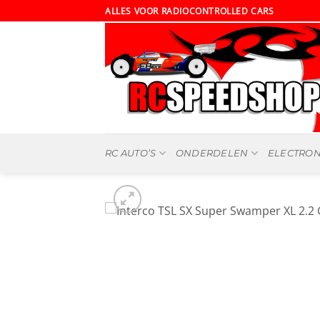
Ga
ALLES VOOR RADIOCONTROLLED CARS
naar
inhoud
RC AUTO’S
ONDERDELEN
ELECTRON