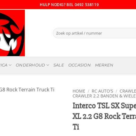
HULP NODIG? BEL 0492 538119
Zoeken
naar:
ICA
ONDERHOUD
SALE
OCCASION
MERKEN
HOME
/
RC AUTO'S
/
CRAWLE
CRAWLER 2.2 BANDEN & WIEL
Interco TSL SX Su
XL 2.2 G8 Rock Terr
Ti