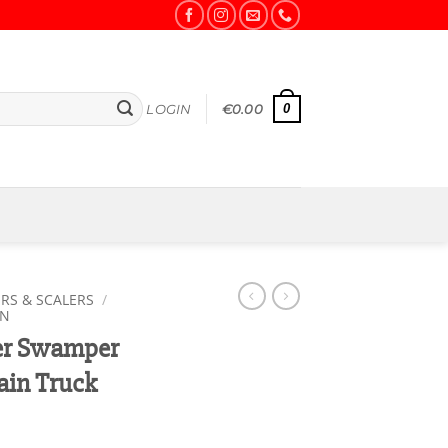
0
LOGIN
€
0.00
RS & SCALERS
/
EN
per Swamper
ain Truck