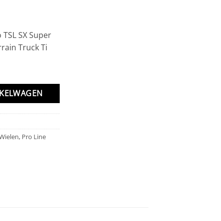
o TSL SX Super
rain Truck Ti
L 2.2 G8 Rock Terrain Truck Ti aantal
NKELWAGEN
 Wielen
,
Pro Line