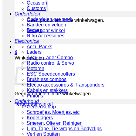
Occasion
Customs
Onderdelen
Onderdelen per merk
Geen producten in de winkelwagen.
Banden en velgen
Bodies
Terug naar winkel
Nitro Accessoires
Electronica
Accu Packs
Laders
0
Accu & Lader Combo
Winkelwagen
Radio control & Servo
Motoren
ESC Speedcontrollers
Brushless combos
Electro accessoires & Transponders
Kabels en stekkers
Geen producten in de winkelwagen.
Pinions
Onderhoud
Terug naar winkel
Gereedschap
Schroefjes, Moertjes, etc
Kogellagers
Smeren, Olie en Reinigen
Lijm, Tape, Tie-wraps en Bodyclips
Verf en Spuiten