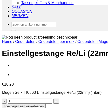
Tassen, koffers & Merchandise
SALE
OCCASION
MERKEN
Zoeken
naar:
Home
/
Onderdelen
/
Onderdelen per merk
/
Onderdelen Muge
Einstellgestänge Re/Li (22mm
€
16.20
Mugen Seiki H0863 Einstellgestänge Re/Li (22mm) (Titan)
Einstellgestänge
Re/Li
Toevoegen aan winkelwagen