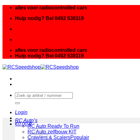
Ga
alles voor radiocontrolled cars
naar
Hulp nodig? Bel 0492 538119
inhoud
alles voor radiocontrolled cars
Hulp nodig? Bel 0492 538119
Zoeken
naar:
Login
RC Auto’s
€
0.00
0
RC Auto Ready To Run
RC Auto zelfbouw KIT
Crawlers & Scalers