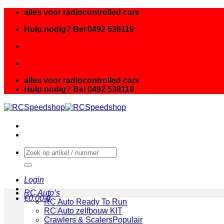
Ga
alles voor radiocontrolled cars
naar
Hulp nodig? Bel 0492 538119
inhoud
alles voor radiocontrolled cars
Hulp nodig? Bel 0492 538119
Zoeken
naar:
Login
RC Auto’s
€
0.00
0
RC Auto Ready To Run
RC Auto zelfbouw KIT
Crawlers & Scalers