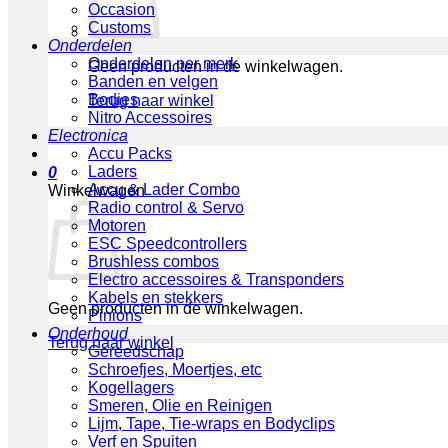
Occasion
Customs
Onderdelen
Onderdelen per merk
Geen producten in de winkelwagen.
Banden en velgen
Bodies
Terug naar winkel
Nitro Accessoires
Electronica
Accu Packs
Laders
0
Accu & Lader Combo
Winkelwagen
Radio control & Servo
Motoren
ESC Speedcontrollers
Brushless combos
Electro accessoires & Transponders
Kabels en stekkers
Geen producten in de winkelwagen.
Pinions
Onderhoud
Terug naar winkel
Gereedschap
Schroefjes, Moertjes, etc
Kogellagers
Smeren, Olie en Reinigen
Lijm, Tape, Tie-wraps en Bodyclips
Verf en Spuiten