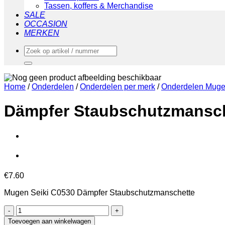
Tassen, koffers & Merchandise
SALE
OCCASION
MERKEN
Zoeken
naar:
Home
/
Onderdelen
/
Onderdelen per merk
/
Onderdelen Muge
Dämpfer Staubschutzmansc
€
7.60
Mugen Seiki C0530 Dämpfer Staubschutzmanschette
Dämpfer
Staubschutzmanschette
Toevoegen aan winkelwagen