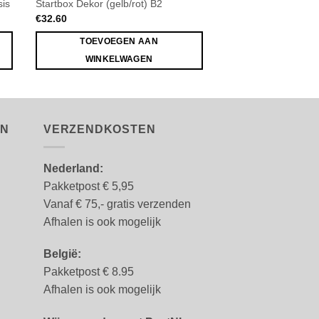
sis
Startbox Dekor (gelb/rot) B2
Startbox Dekor (weis
€
32.60
€
32.60
TOEVOEGEN AAN
TOEVOEGE
WINKELWAGEN
WINKELW
EN
VERZENDKOSTEN
Nederland:
Pakketpost € 5,95
Vanaf € 75,- gratis verzenden
Afhalen is ook mogelijk
België:
Pakketpost € 8.95
Afhalen is ook mogelijk