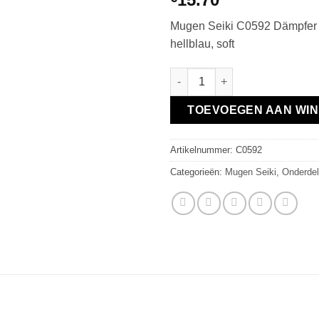
Mugen Seiki C0592 Dämpfer
hellblau, soft
Dämpfer Federn VA hellblau, so
TOEVOEGEN AAN WI
Artikelnummer:
C0592
Categorieën:
Mugen Seiki
,
Onderdel