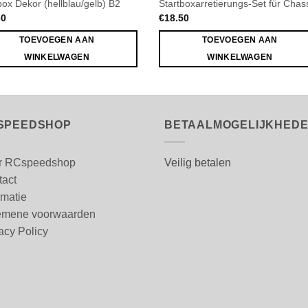
box Dekor (hellblau/gelb) B2
Startboxarretierungs-Set für Chas
60
€
18.50
TOEVOEGEN AAN
TOEVOEGEN AAN
WINKELWAGEN
WINKELWAGEN
SPEEDSHOP
BETAALMOGELIJKHED
r RCspeedshop
Veilig betalen
tact
rmatie
emene voorwaarden
acy Policy