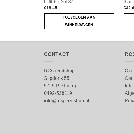
Luftfilter-Set X7
Start
€
18.45
€
32.
TOEVOEGEN AAN
WINKELWAGEN
CONTACT
RC
RCspeedshop
Ove
Stipdonk 55
Con
5715 PD Lierop
Info
0492-538119
Alg
info@rcspeedshop.nl
Priv