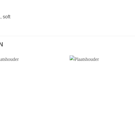
 soft
N