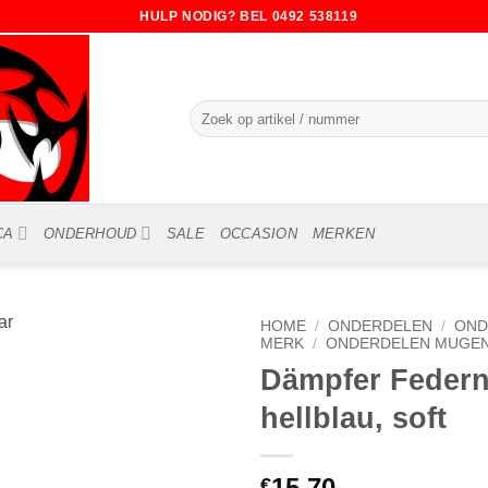
HULP NODIG? BEL 0492 538119
Zoeken
naar:
CA
ONDERHOUD
SALE
OCCASION
MERKEN
HOME
/
ONDERDELEN
/
OND
MERK
/
ONDERDELEN MUGEN 
Dämpfer Feder
hellblau, soft
15.70
€