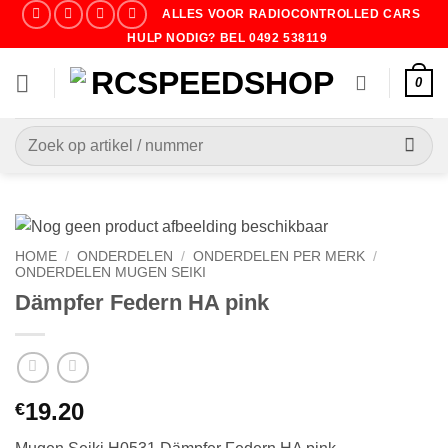
Ga
ALLES VOOR RADIOCONTROLLED CARS
naar
HULP NODIG? BEL 0492 538119
inhoud
0
Zoeken
naar:
HOME
/
ONDERDELEN
/
ONDERDELEN PER MERK
/
ONDERDELEN MUGEN SEIKI
Dämpfer Federn HA pink
19.20
€