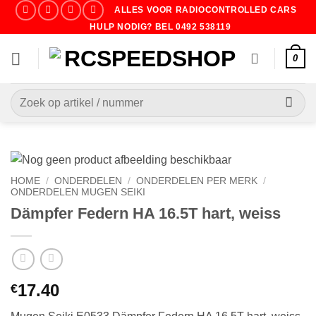
Ga
ALLES VOOR RADIOCONTROLLED CARS
naar
HULP NODIG? BEL 0492 538119
inhoud
0
Zoeken
naar:
HOME
/
ONDERDELEN
/
ONDERDELEN PER MERK
/
ONDERDELEN MUGEN SEIKI
Dämpfer Federn HA 16.5T hart, weiss
17.40
€