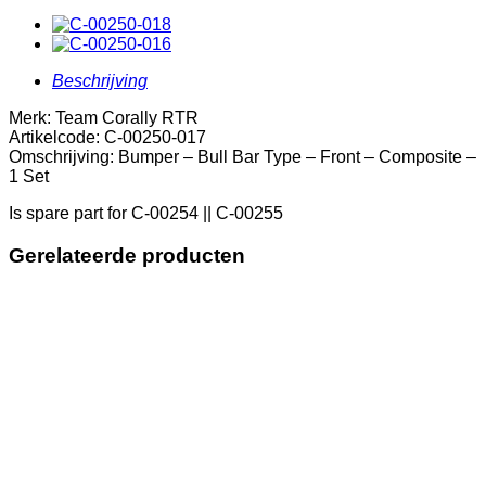
-
Front
-
Composite
Beschrijving
-
1
Merk: Team Corally RTR
Set
Artikelcode: C-00250-017
aantal
Omschrijving: Bumper – Bull Bar Type – Front – Composite –
1 Set
Is spare part for C-00254 || C-00255
Gerelateerde producten