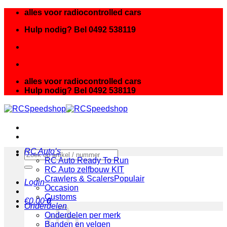
Ga
alles voor radiocontrolled cars
naar
Hulp nodig? Bel 0492 538119
inhoud
alles voor radiocontrolled cars
Hulp nodig? Bel 0492 538119
RC Auto’s
Zoeken
RC Auto Ready To Run
naar:
RC Auto zelfbouw KIT
Crawlers & Scalers
Login
Occasion
Customs
€
0.00
0
Onderdelen
Onderdelen per merk
Banden en velgen