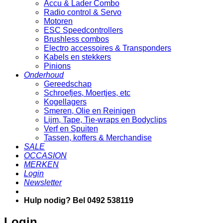
Accu & Lader Combo
Radio control & Servo
Motoren
ESC Speedcontrollers
Brushless combos
Electro accessoires & Transponders
Kabels en stekkers
Pinions
Onderhoud
Gereedschap
Schroefjes, Moertjes, etc
Kogellagers
Smeren, Olie en Reinigen
Lijm, Tape, Tie-wraps en Bodyclips
Verf en Spuiten
Tassen, koffers & Merchandise
SALE
OCCASION
MERKEN
Login
Newsletter
Hulp nodig? Bel 0492 538119
Login