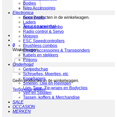
Bodies
Nitro Accessoires
Electronica
Geen producten in de winkelwagen.
Accu Packs
Laders
Terug naar winkel
Accu & Lader Combo
Radio control & Servo
Motoren
ESC Speedcontrollers
0
Brushless combos
Winkelwagen
Electro accessoires & Transponders
Kabels en stekkers
Pinions
Onderhoud
Gereedschap
Schroefjes, Moertjes, etc
Kogellagers
Geen producten in de winkelwagen.
Smeren, Olie en Reinigen
Lijm, Tape, Tie-wraps en Bodyclips
Terug naar winkel
Verf en Spuiten
Tassen, koffers & Merchandise
SALE
OCCASION
MERKEN