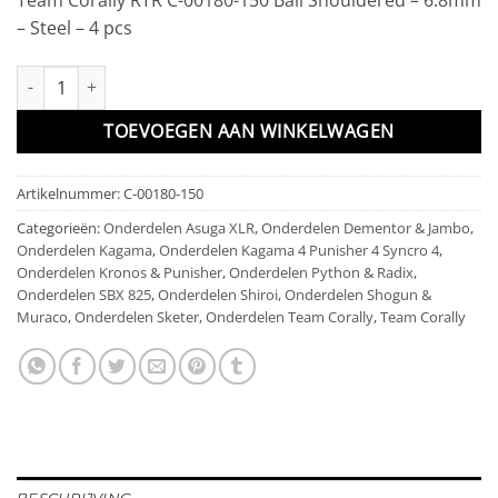
– Steel – 4 pcs
Ball Shouldered - 6.8mm - Steel - 4 pcs aantal
TOEVOEGEN AAN WINKELWAGEN
Artikelnummer:
C-00180-150
Categorieën:
Onderdelen Asuga XLR
,
Onderdelen Dementor & Jambo
,
Onderdelen Kagama
,
Onderdelen Kagama 4 Punisher 4 Syncro 4
,
Onderdelen Kronos & Punisher
,
Onderdelen Python & Radix
,
Onderdelen SBX 825
,
Onderdelen Shiroi
,
Onderdelen Shogun &
Muraco
,
Onderdelen Sketer
,
Onderdelen Team Corally
,
Team Corally