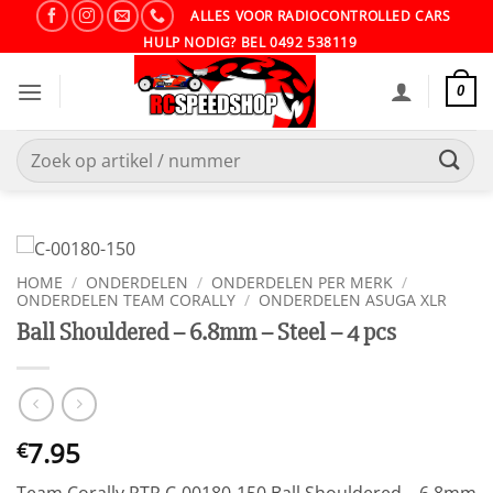
Ga
ALLES VOOR RADIOCONTROLLED CARS
naar
HULP NODIG? BEL 0492 538119
inhoud
0
Zoeken
naar:
HOME
/
ONDERDELEN
/
ONDERDELEN PER MERK
/
ONDERDELEN TEAM CORALLY
/
ONDERDELEN ASUGA XLR
Ball Shouldered – 6.8mm – Steel – 4 pcs
7.95
€
Team Corally RTR C-00180-150 Ball Shouldered – 6.8mm