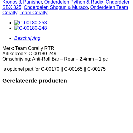
Kronos & Punisher
,
Onderdelen Python & Radix
,
Onderdelen
-
SBX 825
,
Onderdelen Shogun & Muraco
,
Onderdelen Team
2.4mm
Corally
,
Team Corally
-
1
pc
aantal
Beschrijving
Merk: Team Corally RTR
Artikelcode: C-00180-249
Omschrijving: Anti-Roll Bar – Rear – 2.4mm – 1 pc
Is optionel part for C-00170 || C-00165 || C-00175
Gerelateerde producten