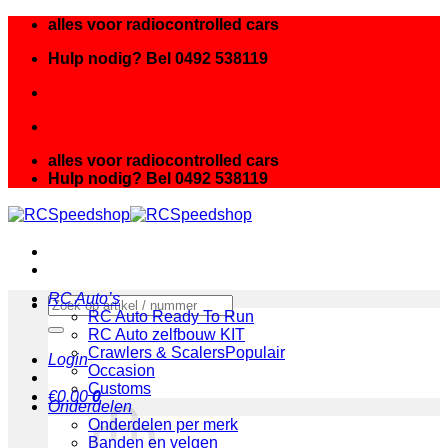
Ga
alles voor radiocontrolled cars
naar
Hulp nodig? Bel 0492 538119
inhoud
alles voor radiocontrolled cars
Hulp nodig? Bel 0492 538119
RC Auto’s
Zoeken
RC Auto Ready To Run
naar:
RC Auto zelfbouw KIT
Crawlers & Scalers
Login
Occasion
Customs
€
0.00
0
Onderdelen
Onderdelen per merk
Banden en velgen