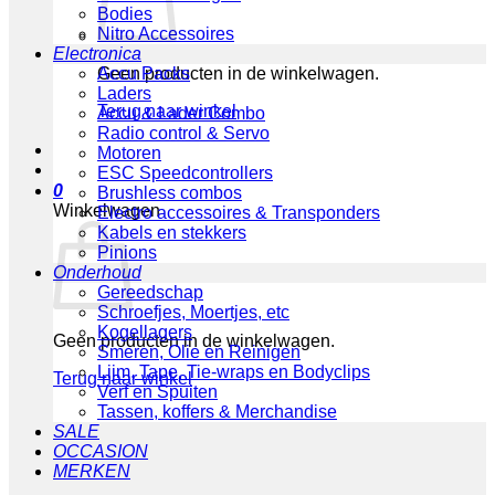
Bodies
Nitro Accessoires
Electronica
Geen producten in de winkelwagen.
Accu Packs
Laders
Terug naar winkel
Accu & Lader Combo
Radio control & Servo
Motoren
ESC Speedcontrollers
0
Brushless combos
Winkelwagen
Electro accessoires & Transponders
Kabels en stekkers
Pinions
Onderhoud
Gereedschap
Schroefjes, Moertjes, etc
Kogellagers
Geen producten in de winkelwagen.
Smeren, Olie en Reinigen
Lijm, Tape, Tie-wraps en Bodyclips
Terug naar winkel
Verf en Spuiten
Tassen, koffers & Merchandise
SALE
OCCASION
MERKEN