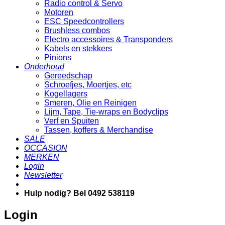
Radio control & Servo
Motoren
ESC Speedcontrollers
Brushless combos
Electro accessoires & Transponders
Kabels en stekkers
Pinions
Onderhoud
Gereedschap
Schroefjes, Moertjes, etc
Kogellagers
Smeren, Olie en Reinigen
Lijm, Tape, Tie-wraps en Bodyclips
Verf en Spuiten
Tassen, koffers & Merchandise
SALE
OCCASION
MERKEN
Login
Newsletter
Hulp nodig? Bel 0492 538119
Login