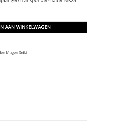
mpfänger/Transponder-Halter MRX4
alter MRX4 aantal
N AAN WINKELWAGEN
len Mugen Seiki