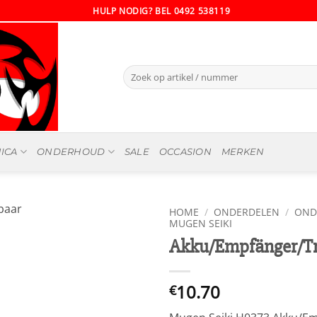
HULP NODIG? BEL 0492 538119
Zoeken
naar:
ICA
ONDERHOUD
SALE
OCCASION
MERKEN
HOME
/
ONDERDELEN
/
OND
MUGEN SEIKI
Akku/Empfänger/T
10.70
€