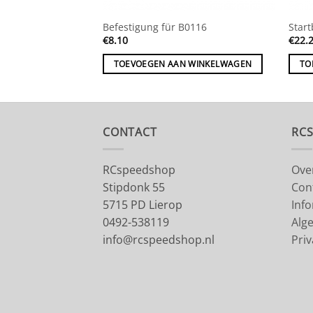
Befestigung für B0116
Star
€
8.10
€
22.
TOEVOEGEN AAN WINKELWAGEN
TO
CONTACT
RC
RCspeedshop
Ove
Stipdonk 55
Con
5715 PD Lierop
Inf
0492-538119
Alg
info@rcspeedshop.nl
Priv