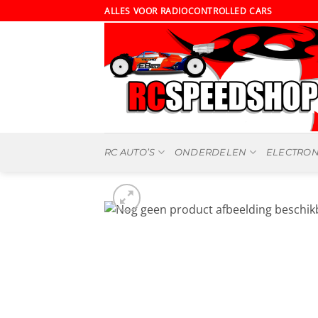
Ga
ALLES VOOR RADIOCONTROLLED CARS
naar
inhoud
RC AUTO’S
ONDERDELEN
ELECTRON