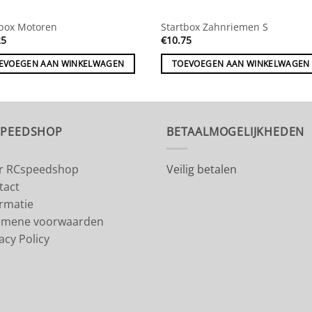
tbox Motoren
Startbox Zahnriemen S
25
€
10.75
EVOEGEN AAN WINKELWAGEN
TOEVOEGEN AAN WINKELWAGEN
SPEEDSHOP
BETAALMOGELIJKHEDEN
r RCspeedshop
Veilig betalen
tact
ormatie
emene voorwaarden
acy Policy