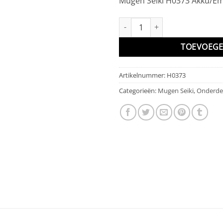
Mugen Seiki H0373 Akku/E
Akku/Empfänger/Transponder-H
TOEVOEGE
Artikelnummer:
H0373
Categorieën:
Mugen Seiki
,
Onderde