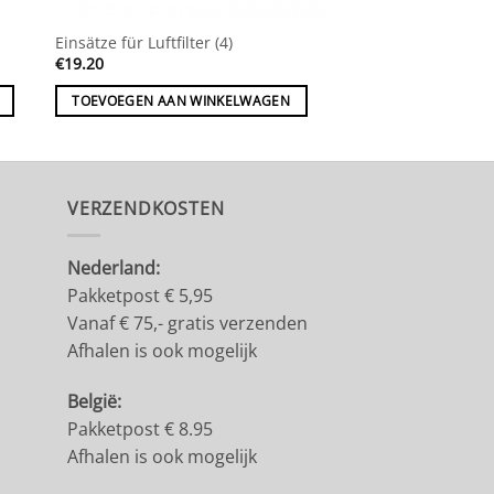
Einsätze für Luftfilter (4)
Startbox Dekor (wei
€
19.20
€
32.60
TOEVOEGEN AAN WINKELWAGEN
TOEVOEGEN AAN 
VERZENDKOSTEN
Nederland:
Pakketpost € 5,95
Vanaf € 75,- gratis verzenden
Afhalen is ook mogelijk
België:
Pakketpost € 8.95
Afhalen is ook mogelijk