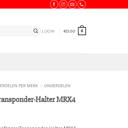
0
LOGIN
€
0.00
ERDELEN PER MERK
/
ONDERDELEN
ransponder-Halter MRX4