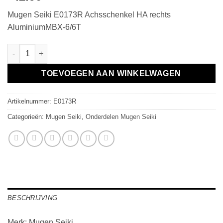
Mugen Seiki E0173R Achsschenkel HA rechts
AluminiumMBX-6/6T
Achsschenkel HA rechts AluminiumMBX-6/6T aantal
TOEVOEGEN AAN WINKELWAGEN
Artikelnummer:
E0173R
Categorieën:
Mugen Seiki
,
Onderdelen Mugen Seiki
BESCHRIJVING
Merk: Mugen Seiki