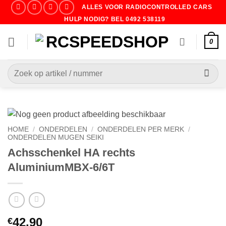
Ga
ALLES VOOR RADIOCONTROLLED CARS
naar
HULP NODIG? BEL 0492 538119
inhoud
0
Zoeken
naar:
HOME
/
ONDERDELEN
/
ONDERDELEN PER MERK
/
ONDERDELEN MUGEN SEIKI
Achsschenkel HA rechts
AluminiumMBX-6/6T
42.90
€