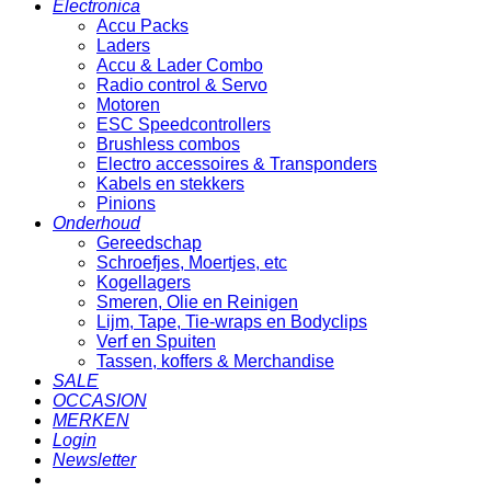
Electronica
Accu Packs
Laders
Accu & Lader Combo
Radio control & Servo
Motoren
ESC Speedcontrollers
Brushless combos
Electro accessoires & Transponders
Kabels en stekkers
Pinions
Onderhoud
Gereedschap
Schroefjes, Moertjes, etc
Kogellagers
Smeren, Olie en Reinigen
Lijm, Tape, Tie-wraps en Bodyclips
Verf en Spuiten
Tassen, koffers & Merchandise
SALE
OCCASION
MERKEN
Login
Newsletter