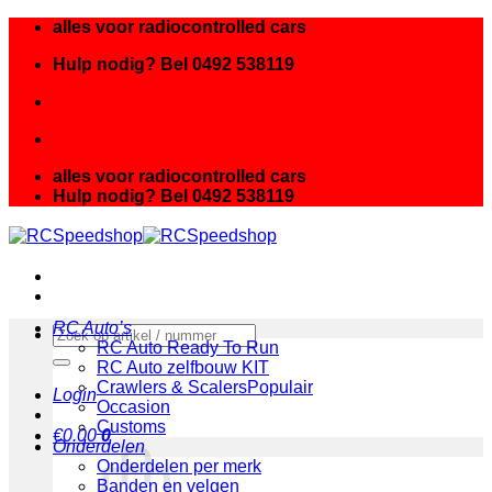
Ga
alles voor radiocontrolled cars
naar
Hulp nodig? Bel 0492 538119
inhoud
alles voor radiocontrolled cars
Hulp nodig? Bel 0492 538119
RC Auto’s
Zoeken
RC Auto Ready To Run
naar:
RC Auto zelfbouw KIT
Crawlers & Scalers
Login
Occasion
Customs
€
0.00
0
Onderdelen
Onderdelen per merk
Banden en velgen