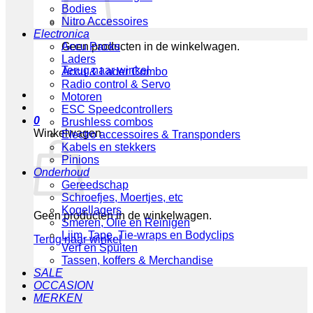
Bodies
Nitro Accessoires
Electronica
Geen producten in de winkelwagen.
Accu Packs
Laders
Terug naar winkel
Accu & Lader Combo
Radio control & Servo
Motoren
ESC Speedcontrollers
0
Brushless combos
Winkelwagen
Electro accessoires & Transponders
Kabels en stekkers
Pinions
Onderhoud
Gereedschap
Schroefjes, Moertjes, etc
Kogellagers
Geen producten in de winkelwagen.
Smeren, Olie en Reinigen
Lijm, Tape, Tie-wraps en Bodyclips
Terug naar winkel
Verf en Spuiten
Tassen, koffers & Merchandise
SALE
OCCASION
MERKEN