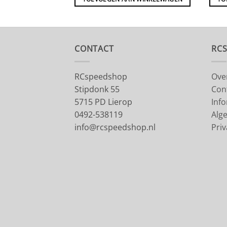
CONTACT
RC
RCspeedshop
Ove
Stipdonk 55
Con
5715 PD Lierop
Inf
0492-538119
Alg
info@rcspeedshop.nl
Priv