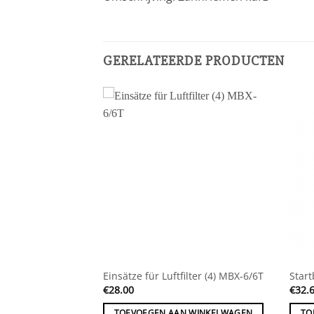
GERELATEERDE PRODUCTEN
lb/rot) B2
Einsätze für Luftfilter (4) MBX-6/6T
Start
€
28.00
€
32.
 WINKELWAGEN
TOEVOEGEN AAN WINKELWAGEN
TO