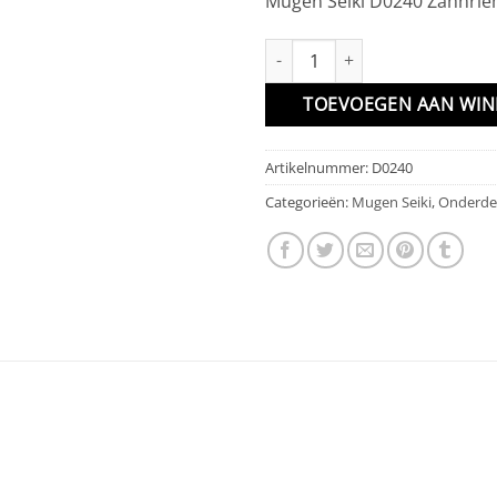
Mugen Seiki D0240 Zahnrie
Zahnriemen kurz aantal
TOEVOEGEN AAN WI
Artikelnummer:
D0240
Categorieën:
Mugen Seiki
,
Onderde