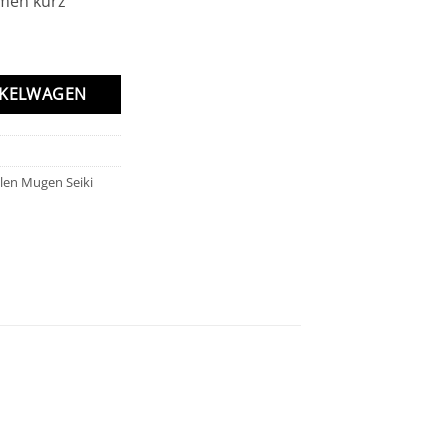
men kurz
NKELWAGEN
len Mugen Seiki