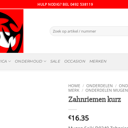
HULP NODIG? BEL 0492 538119
Zoeken
naar:
ICA
ONDERHOUD
SALE
OCCASION
MERKEN
HOME
/
ONDERDELEN
/
OND
MERK
/
ONDERDELEN MUGEN 
Zahnriemen kurz
16.35
€