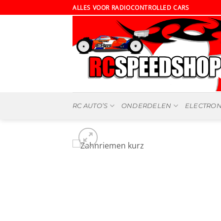
Ga
ALLES VOOR RADIOCONTROLLED CARS
naar
inhoud
RC AUTO’S
ONDERDELEN
ELECTRON