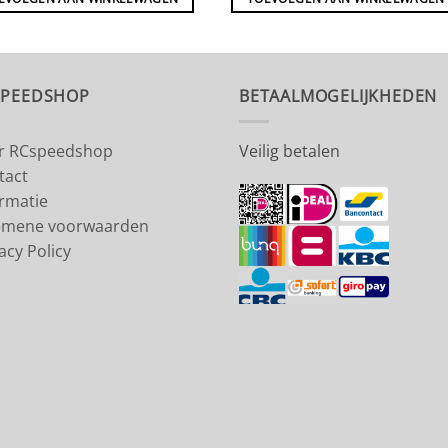
SPEEDSHOP
BETAALMOGELIJKHEDEN
r RCspeedshop
Veilig betalen
tact
ormatie
emene voorwaarden
acy Policy