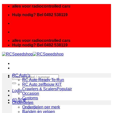
Ga
alles voor radiocontrolled cars
naar
Hulp nodig? Bel 0492 538119
inhoud
alles voor radiocontrolled cars
Hulp nodig? Bel 0492 538119
RC Auto’s
Zoeken
RC Auto Ready To Run
naar:
RC Auto zelfbouw KIT
Crawlers & Scalers
Login
Occasion
Customs
€
0.00
0
Onderdelen
Onderdelen per merk
Banden en velgen