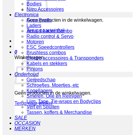
Bodies
Nitro Accessoires
Electronica
Geen producten in de winkelwagen.
Accu Packs
Laders
Terug naar winkel
Accu & Lader Combo
Radio control & Servo
Motoren
ESC Speedcontrollers
0
Brushless combos
Winkelwagen
Electro accessoires & Transponders
Kabels en stekkers
Pinions
Onderhoud
Gereedschap
Schroefjes, Moertjes, etc
Kogellagers
Geen producten in de winkelwagen.
Smeren, Olie en Reinigen
Lijm, Tape, Tie-wraps en Bodyclips
Terug naar winkel
Verf en Spuiten
Tassen, koffers & Merchandise
SALE
OCCASION
MERKEN