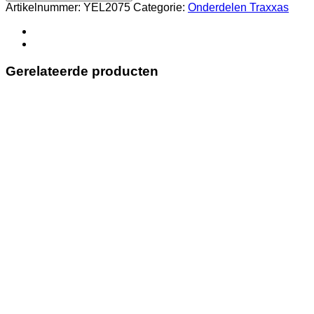
Digital
Artikelnummer:
YEL2075
Categorie:
Onderdelen Traxxas
Waterproof
Servo
TRX2075
replacement
+
Gerelateerde producten
free
extension
wire
aantal