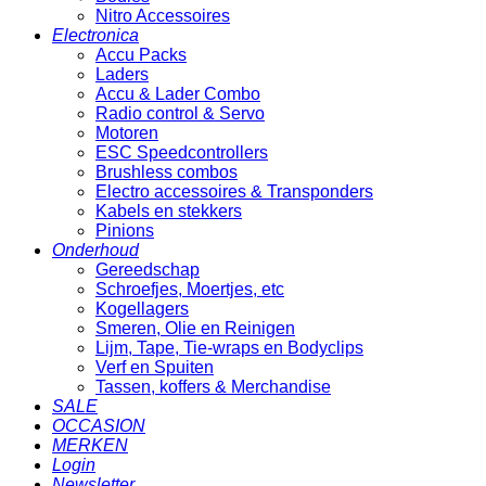
Nitro Accessoires
Electronica
Accu Packs
Laders
Accu & Lader Combo
Radio control & Servo
Motoren
ESC Speedcontrollers
Brushless combos
Electro accessoires & Transponders
Kabels en stekkers
Pinions
Onderhoud
Gereedschap
Schroefjes, Moertjes, etc
Kogellagers
Smeren, Olie en Reinigen
Lijm, Tape, Tie-wraps en Bodyclips
Verf en Spuiten
Tassen, koffers & Merchandise
SALE
OCCASION
MERKEN
Login
Newsletter