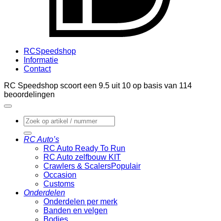
RCSpeedshop
Informatie
Contact
RC Speedshop scoort een
9.5
uit
10
op basis van
114
beoordelingen
Zoeken
naar:
RC Auto’s
RC Auto Ready To Run
RC Auto zelfbouw KIT
Crawlers & Scalers
Occasion
Customs
Onderdelen
Onderdelen per merk
Banden en velgen
Bodies