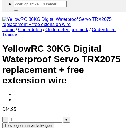
Zoeken
naar:
Home
/
Onderdelen
/
Onderdelen per merk
/
Onderdelen
Traxxas
YellowRC 30KG Digital
Waterproof Servo TRX2075
replacement + free
extension wire
€
44.95
YellowRC
30KG
Toevoegen aan winkelwagen