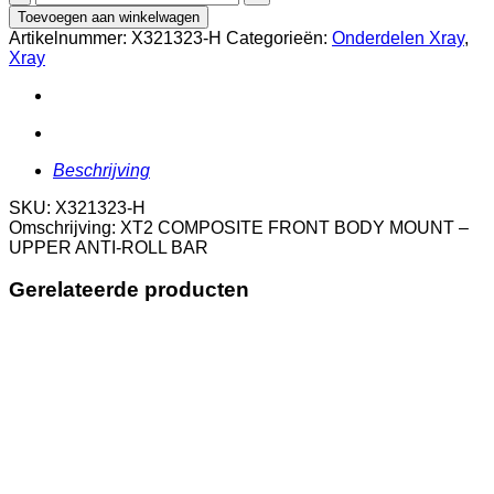
COMPOSITE
Toevoegen aan winkelwagen
FRONT
Artikelnummer:
X321323-H
Categorieën:
Onderdelen Xray
,
BODY
Xray
MOUNT
-
UPPER
ANTI-
ROLL
BAR
Beschrijving
aantal
SKU: X321323-H
Omschrijving: XT2 COMPOSITE FRONT BODY MOUNT –
UPPER ANTI-ROLL BAR
Gerelateerde producten