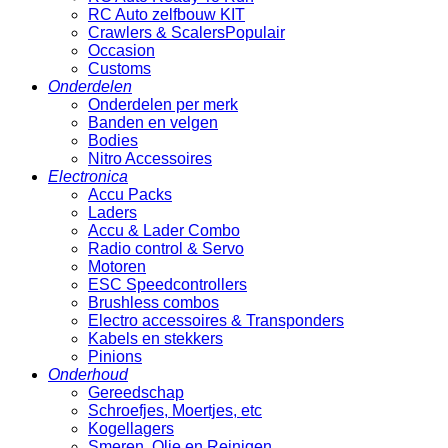
RC Auto zelfbouw KIT
Crawlers & Scalers
Occasion
Customs
Onderdelen
Onderdelen per merk
Banden en velgen
Bodies
Nitro Accessoires
Electronica
Accu Packs
Laders
Accu & Lader Combo
Radio control & Servo
Motoren
ESC Speedcontrollers
Brushless combos
Electro accessoires & Transponders
Kabels en stekkers
Pinions
Onderhoud
Gereedschap
Schroefjes, Moertjes, etc
Kogellagers
Smeren, Olie en Reinigen