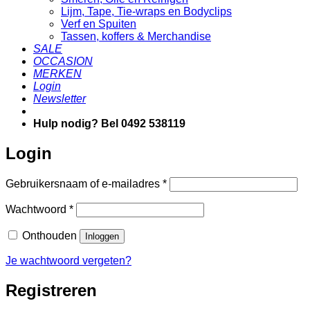
Lijm, Tape, Tie-wraps en Bodyclips
Verf en Spuiten
Tassen, koffers & Merchandise
SALE
OCCASION
MERKEN
Login
Newsletter
Hulp nodig? Bel 0492 538119
Login
Vereist
Gebruikersnaam of e-mailadres
*
Vereist
Wachtwoord
*
Onthouden
Inloggen
Je wachtwoord vergeten?
Registreren