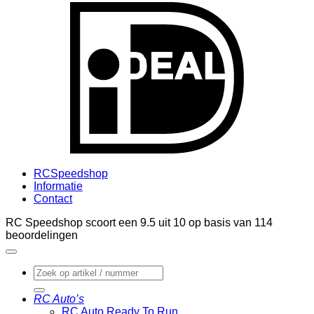
I
RCSpeedshop
Informatie
Contact
RC Speedshop scoort een
9.5
uit
10
op basis van
114
beoordelingen
Zoeken
naar:
RC Auto’s
RC Auto Ready To Run