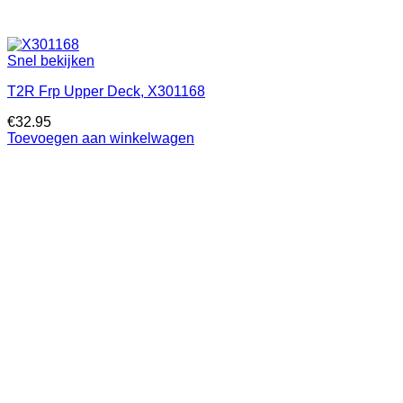
Snel bekijken
T2R Frp Upper Deck, X301168
€
32.95
Toevoegen aan winkelwagen