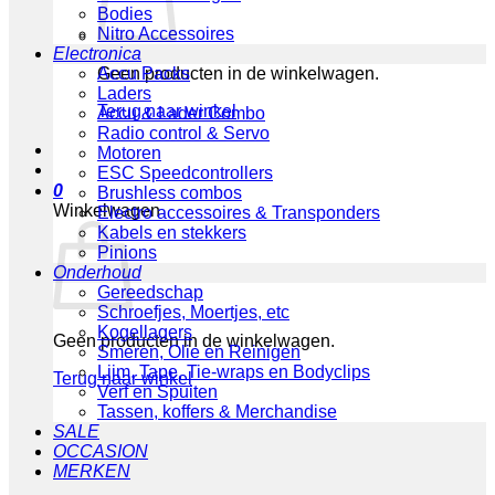
Bodies
Nitro Accessoires
Electronica
Geen producten in de winkelwagen.
Accu Packs
Laders
Terug naar winkel
Accu & Lader Combo
Radio control & Servo
Motoren
ESC Speedcontrollers
0
Brushless combos
Winkelwagen
Electro accessoires & Transponders
Kabels en stekkers
Pinions
Onderhoud
Gereedschap
Schroefjes, Moertjes, etc
Kogellagers
Geen producten in de winkelwagen.
Smeren, Olie en Reinigen
Lijm, Tape, Tie-wraps en Bodyclips
Terug naar winkel
Verf en Spuiten
Tassen, koffers & Merchandise
SALE
OCCASION
MERKEN