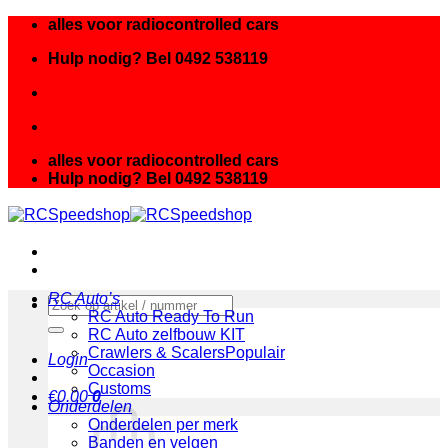
Ga
alles voor radiocontrolled cars
naar
Hulp nodig? Bel 0492 538119
inhoud
alles voor radiocontrolled cars
Hulp nodig? Bel 0492 538119
RC Auto’s
Zoeken
RC Auto Ready To Run
naar:
RC Auto zelfbouw KIT
Crawlers & Scalers
Login
Occasion
Customs
€
0.00
0
Onderdelen
Onderdelen per merk
Banden en velgen