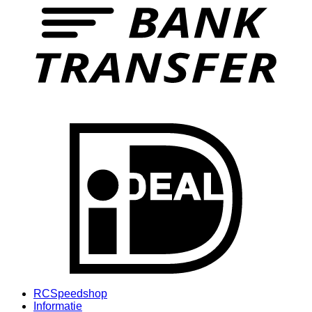
I
RCSpeedshop
Informatie