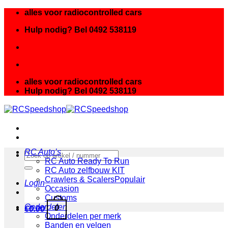
Ga
alles voor radiocontrolled cars
naar
Hulp nodig? Bel 0492 538119
inhoud
alles voor radiocontrolled cars
Hulp nodig? Bel 0492 538119
RC Auto’s
Zoeken
RC Auto Ready To Run
naar:
RC Auto zelfbouw KIT
Crawlers & Scalers
Login
Occasion
Customs
Onderdelen
0
€
0.00
Onderdelen per merk
Banden en velgen