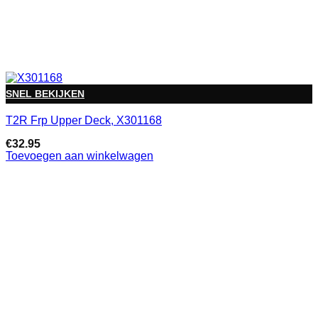
SNEL BEKIJKEN
T2R Frp Upper Deck, X301168
€
32.95
Toevoegen aan winkelwagen