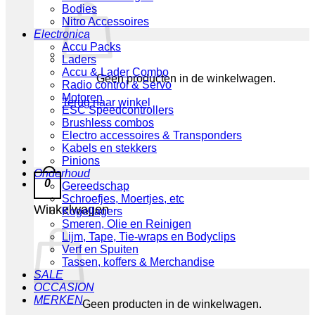
Bodies
Nitro Accessoires
Electronica
Accu Packs
Laders
Accu & Lader Combo
Geen producten in de winkelwagen.
Radio control & Servo
Motoren
Terug naar winkel
ESC Speedcontrollers
Brushless combos
Electro accessoires & Transponders
Kabels en stekkers
Pinions
Onderhoud
0
Gereedschap
Schroefjes, Moertjes, etc
Winkelwagen
Kogellagers
Smeren, Olie en Reinigen
Lijm, Tape, Tie-wraps en Bodyclips
Verf en Spuiten
Tassen, koffers & Merchandise
SALE
OCCASION
MERKEN
Geen producten in de winkelwagen.