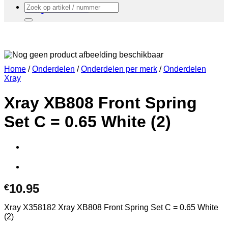
Zoeken
Terug naar winkel
naar:
Home
/
Onderdelen
/
Onderdelen per merk
/
Onderdelen
Xray
Xray XB808 Front Spring
Set C = 0.65 White (2)
10.95
€
Xray X358182 Xray XB808 Front Spring Set C = 0.65 White
(2)