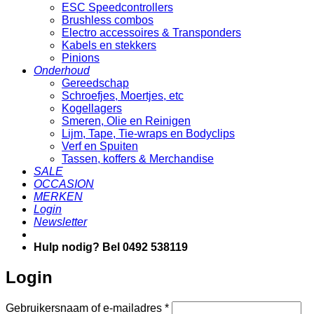
ESC Speedcontrollers
Brushless combos
Electro accessoires & Transponders
Kabels en stekkers
Pinions
Onderhoud
Gereedschap
Schroefjes, Moertjes, etc
Kogellagers
Smeren, Olie en Reinigen
Lijm, Tape, Tie-wraps en Bodyclips
Verf en Spuiten
Tassen, koffers & Merchandise
SALE
OCCASION
MERKEN
Login
Newsletter
Hulp nodig? Bel 0492 538119
Login
Vereist
Gebruikersnaam of e-mailadres
*