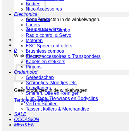
Bodies
Nitro Accessoires
Electronica
Geen producten in de winkelwagen.
Accu Packs
Laders
Terug naar winkel
Accu & Lader Combo
Radio control & Servo
Motoren
ESC Speedcontrollers
0
Brushless combos
Winkelwagen
Electro accessoires & Transponders
Kabels en stekkers
Pinions
Onderhoud
Gereedschap
Schroefjes, Moertjes, etc
Kogellagers
Geen producten in de winkelwagen.
Smeren, Olie en Reinigen
Lijm, Tape, Tie-wraps en Bodyclips
Terug naar winkel
Verf en Spuiten
Tassen, koffers & Merchandise
SALE
OCCASION
MERKEN