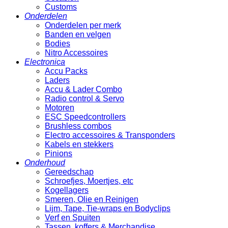
Customs
Onderdelen
Onderdelen per merk
Banden en velgen
Bodies
Nitro Accessoires
Electronica
Accu Packs
Laders
Accu & Lader Combo
Radio control & Servo
Motoren
ESC Speedcontrollers
Brushless combos
Electro accessoires & Transponders
Kabels en stekkers
Pinions
Onderhoud
Gereedschap
Schroefjes, Moertjes, etc
Kogellagers
Smeren, Olie en Reinigen
Lijm, Tape, Tie-wraps en Bodyclips
Verf en Spuiten
Tassen, koffers & Merchandise