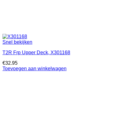
Snel bekijken
T2R Frp Upper Deck, X301168
€
32.95
Toevoegen aan winkelwagen