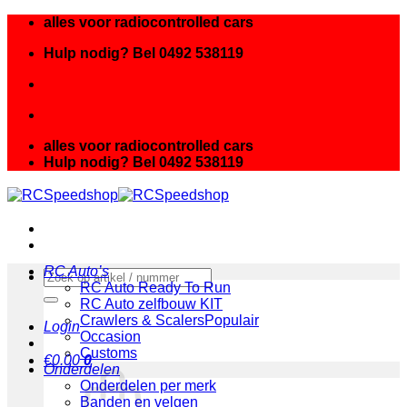
Ga
alles voor radiocontrolled cars
naar
Hulp nodig? Bel 0492 538119
inhoud
alles voor radiocontrolled cars
Hulp nodig? Bel 0492 538119
RC Auto’s
Zoeken
RC Auto Ready To Run
naar:
RC Auto zelfbouw KIT
Crawlers & Scalers
Login
Occasion
Customs
€
0.00
0
Onderdelen
Onderdelen per merk
Banden en velgen