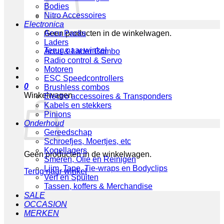
Bodies
Nitro Accessoires
Electronica
Geen producten in de winkelwagen.
Accu Packs
Laders
Terug naar winkel
Accu & Lader Combo
Radio control & Servo
Motoren
ESC Speedcontrollers
0
Brushless combos
Winkelwagen
Electro accessoires & Transponders
Kabels en stekkers
Pinions
Onderhoud
Gereedschap
Schroefjes, Moertjes, etc
Kogellagers
Geen producten in de winkelwagen.
Smeren, Olie en Reinigen
Lijm, Tape, Tie-wraps en Bodyclips
Terug naar winkel
Verf en Spuiten
Tassen, koffers & Merchandise
SALE
OCCASION
MERKEN