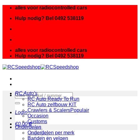
Ga
alles voor radiocontrolled cars
naar
Hulp nodig? Bel 0492 538119
inhoud
alles voor radiocontrolled cars
Hulp nodig? Bel 0492 538119
RC Auto’s
Zoeken
RC Auto Ready To Run
naar:
RC Auto zelfbouw KIT
Crawlers & Scalers
Login
Occasion
Customs
€
0.00
0
Onderdelen
Onderdelen per merk
Banden en velgen