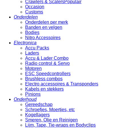
Crawlers & Scalers
Occasion
Customs
Onderdelen
Onderdelen per merk
Banden en velgen
Bodies
Nitro Accessoires
Electronica
Accu Packs
Laders
Accu & Lader Combo
Radio control & Servo
Motoren
ESC Speedcontrollers
Brushless combos
Electro accessoires & Transponders
Kabels en stekkers
Pinions
Onderhoud
Gereedschap
Schroefjes, Moertjes, etc
Kogellagers
Smeren, Olie en Reinigen
Lijm, Tape, Tie-wraps en Bodyclips