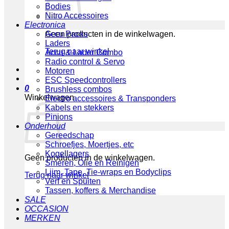
Bodies
Nitro Accessoires
Electronica
Geen producten in de winkelwagen.
Accu Packs
Laders
Terug naar winkel
Accu & Lader Combo
Radio control & Servo
Motoren
ESC Speedcontrollers
0
Brushless combos
Winkelwagen
Electro accessoires & Transponders
Kabels en stekkers
Pinions
Onderhoud
Gereedschap
Schroefjes, Moertjes, etc
Kogellagers
Geen producten in de winkelwagen.
Smeren, Olie en Reinigen
Lijm, Tape, Tie-wraps en Bodyclips
Terug naar winkel
Verf en Spuiten
Tassen, koffers & Merchandise
SALE
OCCASION
MERKEN