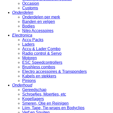
Occasion
Customs
Onderdelen
Onderdelen per merk
Banden en velgen
Bodies
Nitro Accessoires
Electronica
Accu Packs
Laders
Accu & Lader Combo
Radio control & Servo
Motoren
ESC Speedcontrollers
Brushless combos
Electro accessoires & Transponders
Kabels en stekkers
Pinions
Onderhoud
Gereedschap
Schroefjes, Moertjes, etc
Kogellagers
Smeren, Olie en Reinigen
Lijm, Tape, Tie-wraps en Bodyclips
Verf en Spuiten