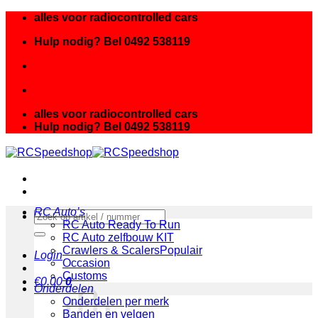
Ga
alles voor radiocontrolled cars
naar
Hulp nodig? Bel 0492 538119
inhoud
alles voor radiocontrolled cars
Hulp nodig? Bel 0492 538119
RC Auto’s
Zoeken
RC Auto Ready To Run
naar:
RC Auto zelfbouw KIT
Crawlers & Scalers
Login
Occasion
Customs
€
0.00
0
Onderdelen
Onderdelen per merk
Banden en velgen