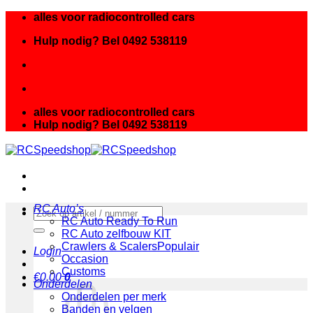
Ga
alles voor radiocontrolled cars
naar
Hulp nodig? Bel 0492 538119
inhoud
alles voor radiocontrolled cars
Hulp nodig? Bel 0492 538119
RC Auto’s
Zoeken
RC Auto Ready To Run
naar:
RC Auto zelfbouw KIT
Crawlers & Scalers
Login
Occasion
Customs
€
0.00
0
Onderdelen
Onderdelen per merk
Banden en velgen