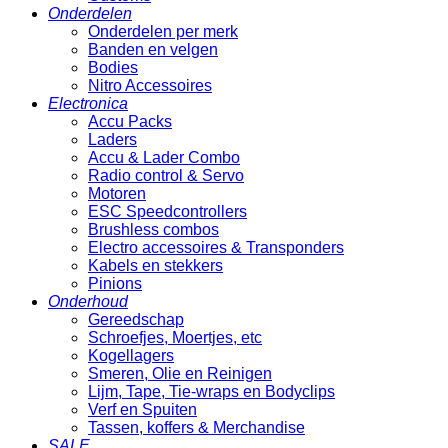
Onderdelen
Onderdelen per merk
Banden en velgen
Bodies
Nitro Accessoires
Electronica
Accu Packs
Laders
Accu & Lader Combo
Radio control & Servo
Motoren
ESC Speedcontrollers
Brushless combos
Electro accessoires & Transponders
Kabels en stekkers
Pinions
Onderhoud
Gereedschap
Schroefjes, Moertjes, etc
Kogellagers
Smeren, Olie en Reinigen
Lijm, Tape, Tie-wraps en Bodyclips
Verf en Spuiten
Tassen, koffers & Merchandise
SALE