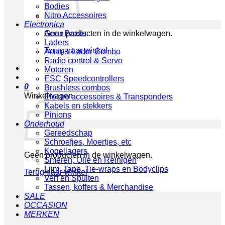
Bodies
Nitro Accessoires
Electronica
Geen producten in de winkelwagen.
Accu Packs
Laders
Terug naar winkel
Accu & Lader Combo
Radio control & Servo
Motoren
ESC Speedcontrollers
0
Brushless combos
Winkelwagen
Electro accessoires & Transponders
Kabels en stekkers
Pinions
Onderhoud
Gereedschap
Schroefjes, Moertjes, etc
Kogellagers
Geen producten in de winkelwagen.
Smeren, Olie en Reinigen
Lijm, Tape, Tie-wraps en Bodyclips
Terug naar winkel
Verf en Spuiten
Tassen, koffers & Merchandise
SALE
OCCASION
MERKEN