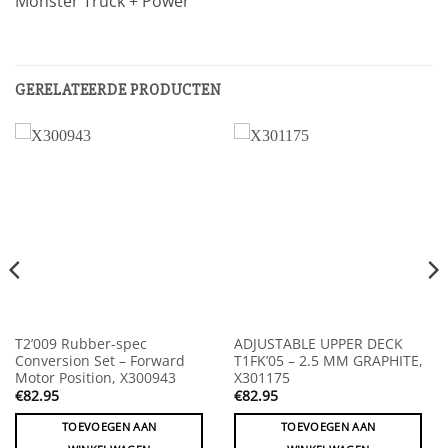
Monster Truck + Power
GERELATEERDE PRODUCTEN
T2’009 Rubber-spec
ADJUSTABLE UPPER DECK
Conversion Set – Forward
T1FK’05 – 2.5 MM GRAPHITE,
Motor Position, X300943
X301175
€
82.95
€
82.95
TOEVOEGEN AAN
TOEVOEGEN AAN