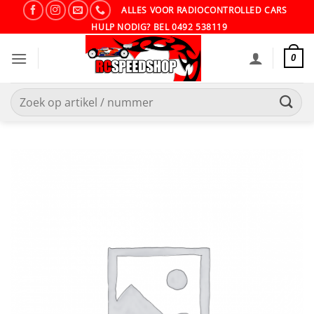
Ga
ALLES VOOR RADIOCONTROLLED CARS
naar
HULP NODIG? BEL 0492 538119
inhoud
0
Zoeken
naar: