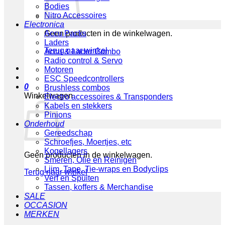
Bodies
Nitro Accessoires
Electronica
Geen producten in de winkelwagen.
Accu Packs
Laders
Terug naar winkel
Accu & Lader Combo
Radio control & Servo
Motoren
ESC Speedcontrollers
0
Brushless combos
Winkelwagen
Electro accessoires & Transponders
Kabels en stekkers
Pinions
Onderhoud
Gereedschap
Schroefjes, Moertjes, etc
Kogellagers
Geen producten in de winkelwagen.
Smeren, Olie en Reinigen
Lijm, Tape, Tie-wraps en Bodyclips
Terug naar winkel
Verf en Spuiten
Tassen, koffers & Merchandise
SALE
OCCASION
MERKEN