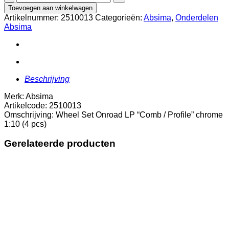
Set
Toevoegen aan winkelwagen
Onroad
Artikelnummer:
2510013
Categorieën:
Absima
,
Onderdelen
LP
Absima
"Comb
/
Profile"
chrome
1:10
(4
Beschrijving
pcs)
Merk: Absima
aantal
Artikelcode: 2510013
Omschrijving: Wheel Set Onroad LP “Comb / Profile” chrome
1:10 (4 pcs)
Gerelateerde producten