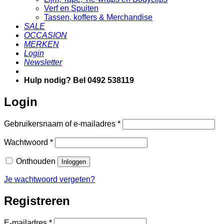
Verf en Spuiten
Tassen, koffers & Merchandise
SALE
OCCASION
MERKEN
Login
Newsletter
Hulp nodig? Bel 0492 538119
Login
Vereist
Gebruikersnaam of e-mailadres
*
Vereist
Wachtwoord
*
Onthouden
Inloggen
Je wachtwoord vergeten?
Registreren
Vereist
E-mailadres
*