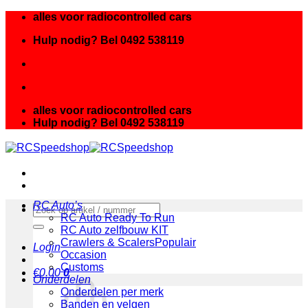
Ga
alles voor radiocontrolled cars
naar
Hulp nodig? Bel 0492 538119
inhoud
alles voor radiocontrolled cars
Hulp nodig? Bel 0492 538119
RC Auto’s
Zoeken
RC Auto Ready To Run
naar:
RC Auto zelfbouw KIT
Crawlers & Scalers
Login
Occasion
Customs
€
0.00
0
Onderdelen
Onderdelen per merk
Banden en velgen