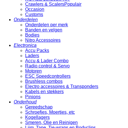
Crawlers & Scalers
Occasion
Customs
Onderdelen
Onderdelen per merk
Banden en velgen
Bodies
Nitro Accessoires
Electronica
Accu Packs
Laders
Accu & Lader Combo
Radio control & Servo
Motoren
ESC Speedcontrollers
Brushless combos
Electro accessoires & Transponders
Kabels en stekkers
Pinions
Onderhoud
Gereedschap
Schroefjes, Moertjes, etc
Kogellagers
Smeren, Olie en Reinigen
Lijm, Tape, Tie-wraps en Bodyclips