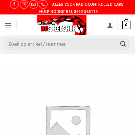
Ga
ALLES VOOR RADIOCONTROLLED CARS
naar
HULP NODIG? BEL 0492 538119
inhoud
0
Zoeken
naar: