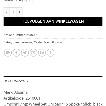
Wheel Set Onroad "15 Spoke / Slick" black 1:10 (4 pcs) aantal
TOEVOEGEN AAN WINKELWAGEN
Artikelnummer:
2510001
Categorieën:
Absima
,
Onderdelen Absima
BESCHRIJVING
Merk: Absima
Artikelcode: 2510001
Omschrijving: Wheel Set Onroad “15 Spoke / Slick” black