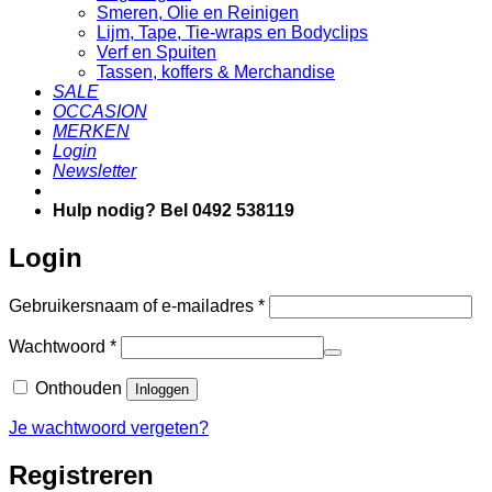
Smeren, Olie en Reinigen
Lijm, Tape, Tie-wraps en Bodyclips
Verf en Spuiten
Tassen, koffers & Merchandise
SALE
OCCASION
MERKEN
Login
Newsletter
Hulp nodig? Bel 0492 538119
Login
Vereist
Gebruikersnaam of e-mailadres
*
Vereist
Wachtwoord
*
Onthouden
Inloggen
Je wachtwoord vergeten?
Registreren