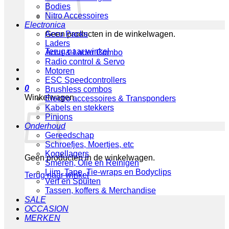
Bodies
Nitro Accessoires
Electronica
Geen producten in de winkelwagen.
Accu Packs
Laders
Terug naar winkel
Accu & Lader Combo
Radio control & Servo
Motoren
ESC Speedcontrollers
0
Brushless combos
Winkelwagen
Electro accessoires & Transponders
Kabels en stekkers
Pinions
Onderhoud
Gereedschap
Schroefjes, Moertjes, etc
Kogellagers
Geen producten in de winkelwagen.
Smeren, Olie en Reinigen
Lijm, Tape, Tie-wraps en Bodyclips
Terug naar winkel
Verf en Spuiten
Tassen, koffers & Merchandise
SALE
OCCASION
MERKEN