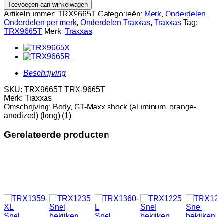
Body,
Toevoegen aan winkelwagen
GT-
Artikelnummer:
TRX9665T
Categorieën:
Merk
,
Onderdelen
,
Maxx
Onderdelen per merk
,
Onderdelen Traxxas
,
Traxxas
Tag:
shock
TRX9665T
Merk:
Traxxas
(aluminum,
orange-
anodized)
(long)
(1)
Beschrijving
aantal
SKU: TRX9665T TRX-9665T
Merk: Traxxas
Omschrijving: Body, GT-Maxx shock (aluminum, orange-
anodized) (long) (1)
Gerelateerde producten
Snel
Snel
Snel
Snel
bekijken
Snel
bekijken
bekijken