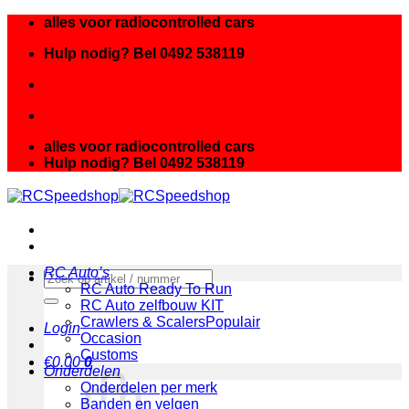
Ga
alles voor radiocontrolled cars
naar
Hulp nodig? Bel 0492 538119
inhoud
alles voor radiocontrolled cars
Hulp nodig? Bel 0492 538119
RC Auto’s
Zoeken
RC Auto Ready To Run
naar:
RC Auto zelfbouw KIT
Crawlers & Scalers
Login
Occasion
Customs
€
0.00
0
Onderdelen
Onderdelen per merk
Banden en velgen