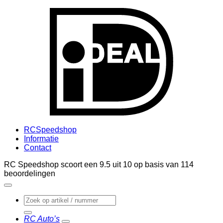
I
RCSpeedshop
Informatie
Contact
RC Speedshop scoort een
9.5
uit
10
op basis van
114
beoordelingen
Zoeken
naar:
RC Auto’s