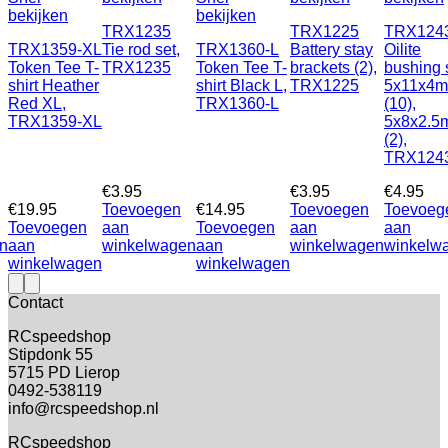
bekijken
bekijken
TRX1235
TRX1225
TRX124
TRX1359-XL
Tie rod set,
TRX1360-L
Battery stay
Oilite
Token Tee T-
TRX1235
Token Tee T-
brackets (2),
bushing 
shirt Heather
shirt Black L,
TRX1225
5x11x4
Red XL,
TRX1360-L
(10),
TRX1359-XL
5x8x2.5
(2),
TRX124
€
3.95
€
3.95
€
4.95
€
19.95
Toevoegen
€
14.95
Toevoegen
Toevoeg
Toevoegen
aan
Toevoegen
aan
aan
n
aan
winkelwagen
aan
winkelwagen
winkelw
winkelwagen
winkelwagen
Contact
RCspeedshop
Stipdonk 55
5715 PD Lierop
0492-538119
info@rcspeedshop.nl
RCspeedshop