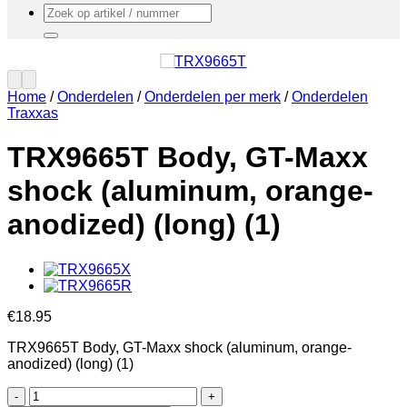
Zoeken
naar:
Home
/
Onderdelen
/
Onderdelen per merk
/
Onderdelen
Traxxas
TRX9665T Body, GT-Maxx
shock (aluminum, orange-
anodized) (long) (1)
€
18.95
TRX9665T Body, GT-Maxx shock (aluminum, orange-
anodized) (long) (1)
TRX9665T