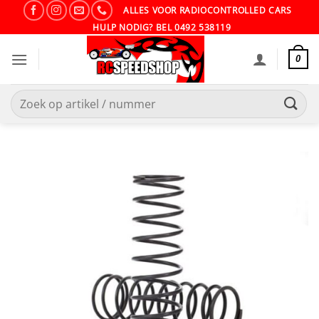
Ga
ALLES VOOR RADIOCONTROLLED CARS
naar
HULP NODIG? BEL 0492 538119
inhoud
0
Zoeken
naar: