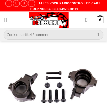
Ga
ALLES VOOR RADIOCONTROLLED CARS
naar
HULP NODIG? BEL 0492 538119
inhoud
0
Zoeken
naar: