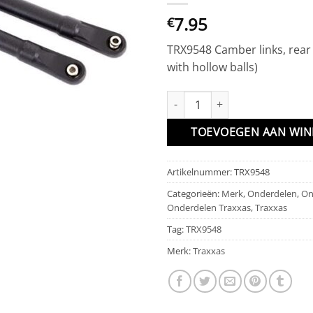
7.95
€
TRX9548 Camber links, rear
with hollow balls)
TRX9548 Camber links, rear (2) 
TOEVOEGEN AAN WI
Artikelnummer:
TRX9548
Categorieën:
Merk
,
Onderdelen
,
On
Onderdelen Traxxas
,
Traxxas
Tag:
TRX9548
Merk:
Traxxas