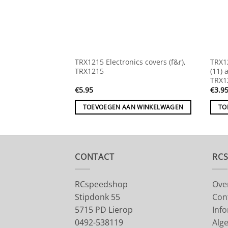
TRX1215 Electronics covers (f&r),
TRX1
TRX1215
(11) 
TRX1
€
5.95
€
3.9
TOEVOEGEN AAN WINKELWAGEN
TO
CONTACT
RC
RCspeedshop
Ove
Stipdonk 55
Con
5715 PD Lierop
Inf
0492-538119
Alg