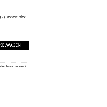
 (2) (assembled
(assembled with hollow balls) aantal
NKELWAGEN
derdelen per merk
,