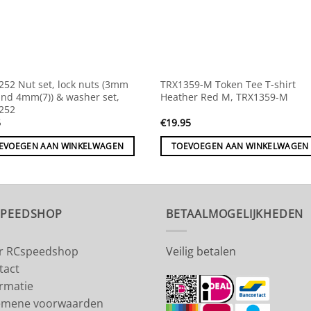
252 Nut set, lock nuts (3mm
TRX1359-M Token Tee T-shirt
and 4mm(7)) & washer set,
Heather Red M, TRX1359-M
252
5
€
19.95
EVOEGEN AAN WINKELWAGEN
TOEVOEGEN AAN WINKELWAGEN
SPEEDSHOP
BETAALMOGELIJKHEDEN
r RCspeedshop
Veilig betalen
tact
ormatie
emene voorwaarden