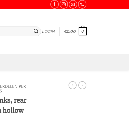
0
LOGIN
€
0.00
ERDELEN PER
S
ks, rear
h hollow