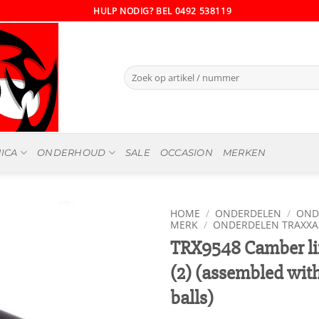
HULP NODIG? BEL 0492 538119
Zoeken
naar:
ICA
ONDERHOUD
SALE
OCCASION
MERKEN
HOME
/
ONDERDELEN
/
OND
MERK
/
ONDERDELEN TRAXXA
TRX9548 Camber lin
(2) (assembled wit
balls)