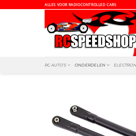
Ga
ALLES VOOR RADIOCONTROLLED CARS
naar
inhoud
RC AUTO’S
ONDERDELEN
ELECTRON