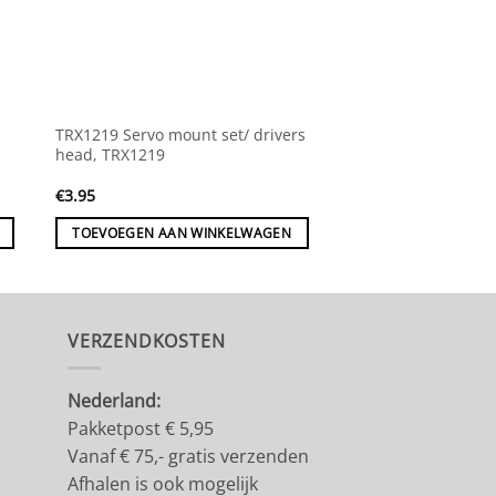
TRX1219 Servo mount set/ drivers
TRX1280 Decals, Spi
head, TRX1219
€
3.95
€
7.95
TOEVOEGEN AAN WINKELWAGEN
TOEVOEGEN AAN 
VERZENDKOSTEN
Nederland:
Pakketpost € 5,95
Vanaf € 75,- gratis verzenden
Afhalen is ook mogelijk