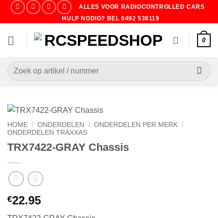
Ga
ALLES VOOR RADIOCONTROLLED CARS
naar
HULP NODIG? BEL 0492 538119
inhoud
0
Zoeken
naar:
HOME
/
ONDERDELEN
/
ONDERDELEN PER MERK
/
ONDERDELEN TRAXXAS
TRX7422-GRAY Chassis
22.95
€