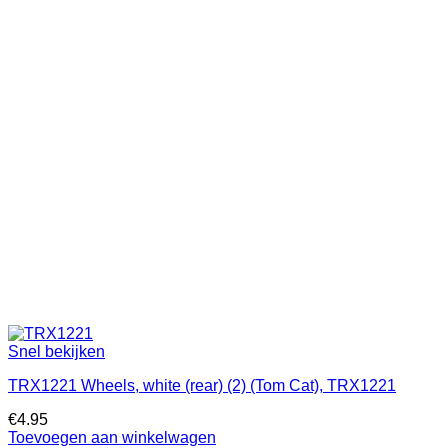
Snel bekijken
TRX1221 Wheels, white (rear) (2) (Tom Cat), TRX1221
€
4.95
Toevoegen aan winkelwagen