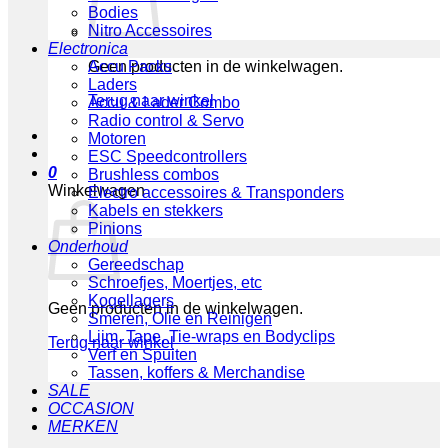
Bodies
Nitro Accessoires
Electronica
Geen producten in de winkelwagen.
Accu Packs
Laders
Terug naar winkel
Accu & Lader Combo
Radio control & Servo
Motoren
ESC Speedcontrollers
0
Brushless combos
Winkelwagen
Electro accessoires & Transponders
Kabels en stekkers
Pinions
Onderhoud
Gereedschap
Schroefjes, Moertjes, etc
Kogellagers
Geen producten in de winkelwagen.
Smeren, Olie en Reinigen
Lijm, Tape, Tie-wraps en Bodyclips
Terug naar winkel
Verf en Spuiten
Tassen, koffers & Merchandise
SALE
OCCASION
MERKEN