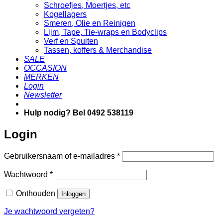
Schroefjes, Moertjes, etc
Kogellagers
Smeren, Olie en Reinigen
Lijm, Tape, Tie-wraps en Bodyclips
Verf en Spuiten
Tassen, koffers & Merchandise
SALE
OCCASION
MERKEN
Login
Newsletter
Hulp nodig? Bel 0492 538119
Login
Vereist
Gebruikersnaam of e-mailadres
*
Vereist
Wachtwoord
*
Onthouden
Inloggen
Je wachtwoord vergeten?