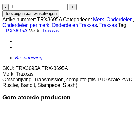
TRX3695A
Transmission,
Toevoegen aan winkelwagen
complete
Artikelnummer:
TRX3695A
Categorieën:
Merk
,
Onderdelen
,
(fits
Onderdelen per merk
,
Onderdelen Traxxas
,
Traxxas
Tag:
1/10-
TRX3695A
Merk:
Traxxas
scale
2WD
Rustler,
Bandit,
Stampede,
Beschrijving
Slash)
aantal
SKU: TRX3695A TRX-3695A
Merk: Traxxas
Omschrijving: Transmission, complete (fits 1/10-scale 2WD
Rustler, Bandit, Stampede, Slash)
Gerelateerde producten