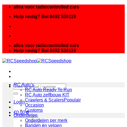
Ga
alles voor radiocontrolled cars
naar
Hulp nodig? Bel 0492 538119
inhoud
alles voor radiocontrolled cars
Hulp nodig? Bel 0492 538119
RC Auto’s
Zoeken
RC Auto Ready To Run
naar:
RC Auto zelfbouw KIT
Crawlers & Scalers
Login
Occasion
Customs
€
0.00
0
Onderdelen
Onderdelen per merk
Banden en velgen