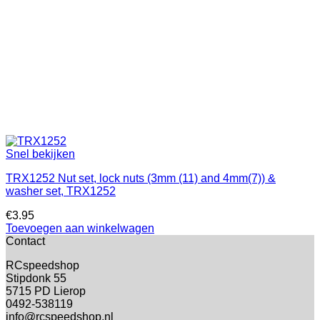
Snel bekijken
TRX1252 Nut set, lock nuts (3mm (11) and 4mm(7)) &
washer set, TRX1252
€
3.95
Toevoegen aan winkelwagen
Contact
RCspeedshop
Stipdonk 55
5715 PD Lierop
0492-538119
info@rcspeedshop.nl