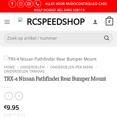
Ga
ALLES VOOR RADIOCONTROLLED CARS
naar
HULP NODIG? BEL 0492 538119
inhoud
0
Zoeken
naar:
HOME
/
ONDERDELEN
/
ONDERDELEN PER MERK
/
ONDERDELEN TRAXXAS
TRX-4 Nissan Pathfinder Rear Bumper Mount
9.95
€
TRX-4 Nissan Pathfinder Rear Bumper Mount aantal