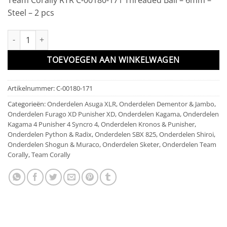
Steel – 2 pcs
Threaded Ball - 6mm - Steel - 2 pcs aantal
TOEVOEGEN AAN WINKELWAGEN
Artikelnummer:
C-00180-171
Categorieën:
Onderdelen Asuga XLR
,
Onderdelen Dementor & Jambo
,
Onderdelen Furago XD Punisher XD
,
Onderdelen Kagama
,
Onderdelen
Kagama 4 Punisher 4 Syncro 4
,
Onderdelen Kronos & Punisher
,
Onderdelen Python & Radix
,
Onderdelen SBX 825
,
Onderdelen Shiroi
,
Onderdelen Shogun & Muraco
,
Onderdelen Sketer
,
Onderdelen Team
Corally
,
Team Corally