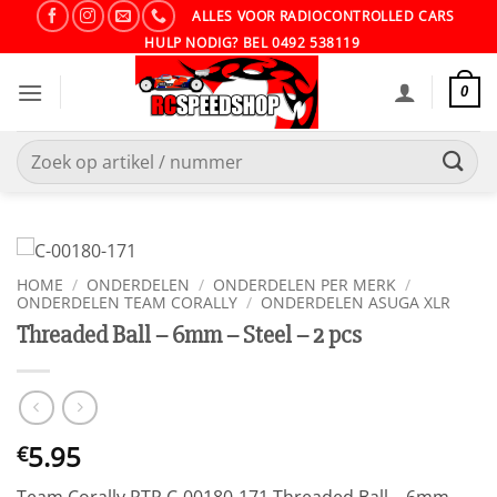
Ga
ALLES VOOR RADIOCONTROLLED CARS
naar
HULP NODIG? BEL 0492 538119
inhoud
0
Zoeken
naar:
HOME
/
ONDERDELEN
/
ONDERDELEN PER MERK
/
ONDERDELEN TEAM CORALLY
/
ONDERDELEN ASUGA XLR
Threaded Ball – 6mm – Steel – 2 pcs
5.95
€
Team Corally RTR C-00180-171 Threaded Ball – 6mm –