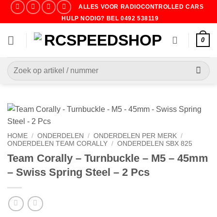
Ga
ALLES VOOR RADIOCONTROLLED CARS
naar
HULP NODIG? BEL 0492 538119
inhoud
0
Zoeken
naar:
HOME
/
ONDERDELEN
/
ONDERDELEN PER MERK
/
ONDERDELEN TEAM CORALLY
/
ONDERDELEN SBX 825
Team Corally – Turnbuckle – M5 – 45mm
– Swiss Spring Steel – 2 Pcs