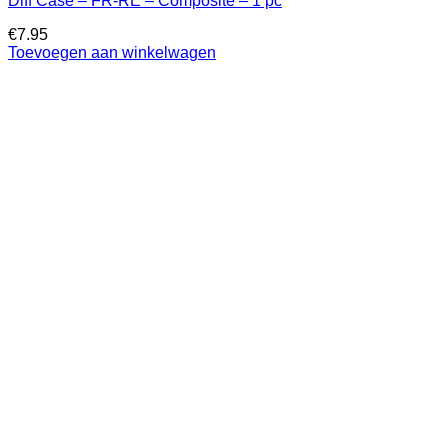
Diff Case – FR-RE – Composite – 1 pc
€
7.95
Toevoegen aan winkelwagen