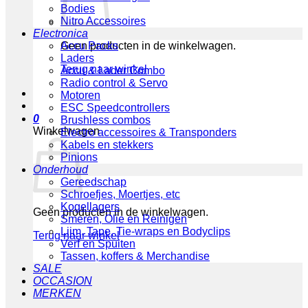
Bodies
Nitro Accessoires
Electronica
Geen producten in de winkelwagen.
Accu Packs
Laders
Terug naar winkel
Accu & Lader Combo
Radio control & Servo
Motoren
ESC Speedcontrollers
0
Brushless combos
Winkelwagen
Electro accessoires & Transponders
Kabels en stekkers
Pinions
Onderhoud
Gereedschap
Schroefjes, Moertjes, etc
Kogellagers
Geen producten in de winkelwagen.
Smeren, Olie en Reinigen
Lijm, Tape, Tie-wraps en Bodyclips
Terug naar winkel
Verf en Spuiten
Tassen, koffers & Merchandise
SALE
OCCASION
MERKEN