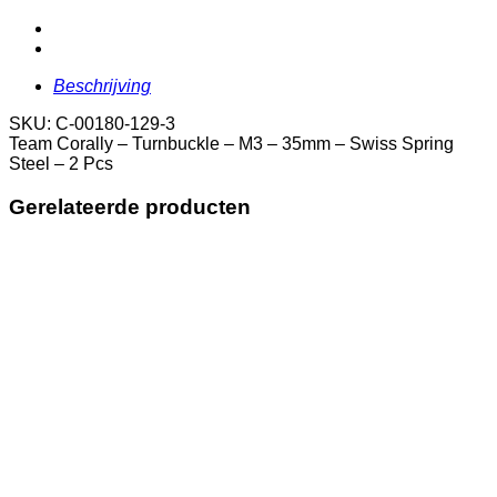
-
M3
-
35mm
-
Beschrijving
Swiss
Spring
SKU: C-00180-129-3
Steel
Team Corally – Turnbuckle – M3 – 35mm – Swiss Spring
-
Steel – 2 Pcs
2
Pcs
Gerelateerde producten
aantal