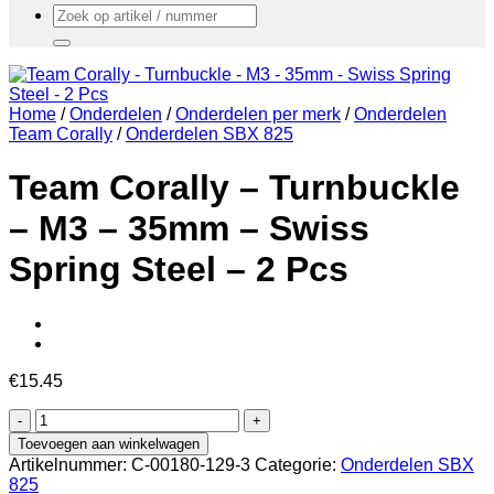
Zoeken
naar:
Home
/
Onderdelen
/
Onderdelen per merk
/
Onderdelen
Team Corally
/
Onderdelen SBX 825
Team Corally – Turnbuckle
– M3 – 35mm – Swiss
Spring Steel – 2 Pcs
€
15.45
Team
Corally
Toevoegen aan winkelwagen
-
Artikelnummer:
C-00180-129-3
Categorie:
Onderdelen SBX
Turnbuckle
825