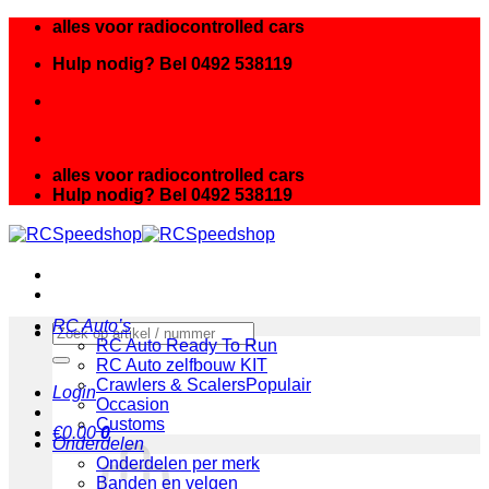
Ga
alles voor radiocontrolled cars
naar
Hulp nodig? Bel 0492 538119
inhoud
alles voor radiocontrolled cars
Hulp nodig? Bel 0492 538119
RC Auto’s
Zoeken
RC Auto Ready To Run
naar:
RC Auto zelfbouw KIT
Crawlers & Scalers
Login
Occasion
Customs
€
0.00
0
Onderdelen
Onderdelen per merk
Banden en velgen