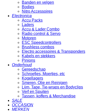
Banden en velgen
Bodies
Nitro Accessoires
Electronica
Accu Packs
Laders
Accu & Lader Combo
Radio control & Servo
Motoren
ESC Speedcontrollers
Brushless combos
Electro accessoires & Transponders
Kabels en stekkers
Pinions
Onderhoud
Gereedschap
Schroefjes, Moertjes, etc
Kogellagers
Smeren, Olie en Reinigen
Lijm, Tape, Tie-wraps en Bodyclips
Verf en Spuiten
Tassen, koffers & Merchandise
SALE
OCCASION
MERKEN