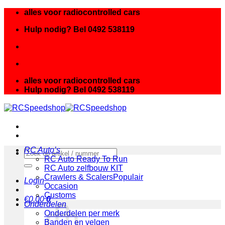
Ga
alles voor radiocontrolled cars
naar
Hulp nodig? Bel 0492 538119
inhoud
alles voor radiocontrolled cars
Hulp nodig? Bel 0492 538119
RC Auto’s
Zoeken
RC Auto Ready To Run
naar:
RC Auto zelfbouw KIT
Crawlers & Scalers
Login
Occasion
Customs
€
0.00
0
Onderdelen
Onderdelen per merk
Banden en velgen