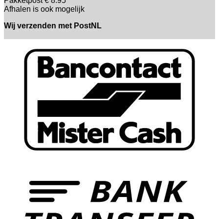
Pakketpost € 8.95
Afhalen is ook mogelijk
Wij verzenden met PostNL
B
T