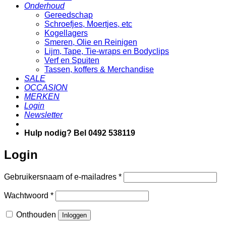
Onderhoud
Gereedschap
Schroefjes, Moertjes, etc
Kogellagers
Smeren, Olie en Reinigen
Lijm, Tape, Tie-wraps en Bodyclips
Verf en Spuiten
Tassen, koffers & Merchandise
SALE
OCCASION
MERKEN
Login
Newsletter
Hulp nodig? Bel 0492 538119
Login
Vereist
Gebruikersnaam of e-mailadres
*
Vereist
Wachtwoord
*
Onthouden
Inloggen