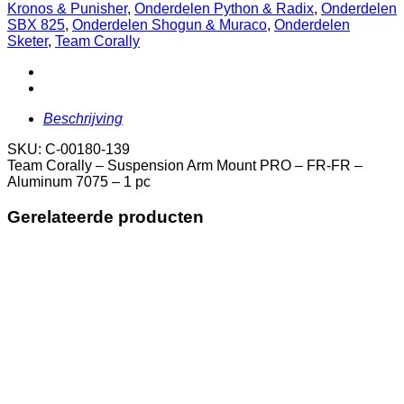
Arm
Kronos & Punisher
,
Onderdelen Python & Radix
,
Onderdelen
Mount
SBX 825
,
Onderdelen Shogun & Muraco
,
Onderdelen
PRO
Sketer
,
Team Corally
-
FR-
FR
-
Aluminum
Beschrijving
7075
-
SKU: C-00180-139
1
Team Corally – Suspension Arm Mount PRO – FR-FR –
pc
Aluminum 7075 – 1 pc
aantal
Gerelateerde producten