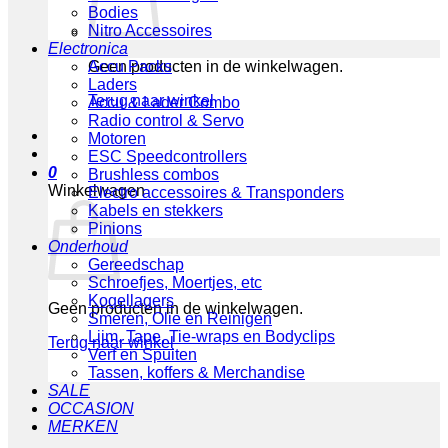
Bodies
Nitro Accessoires
Electronica
Geen producten in de winkelwagen.
Accu Packs
Laders
Terug naar winkel
Accu & Lader Combo
Radio control & Servo
Motoren
ESC Speedcontrollers
0
Brushless combos
Winkelwagen
Electro accessoires & Transponders
Kabels en stekkers
Pinions
Onderhoud
Gereedschap
Schroefjes, Moertjes, etc
Kogellagers
Geen producten in de winkelwagen.
Smeren, Olie en Reinigen
Lijm, Tape, Tie-wraps en Bodyclips
Terug naar winkel
Verf en Spuiten
Tassen, koffers & Merchandise
SALE
OCCASION
MERKEN