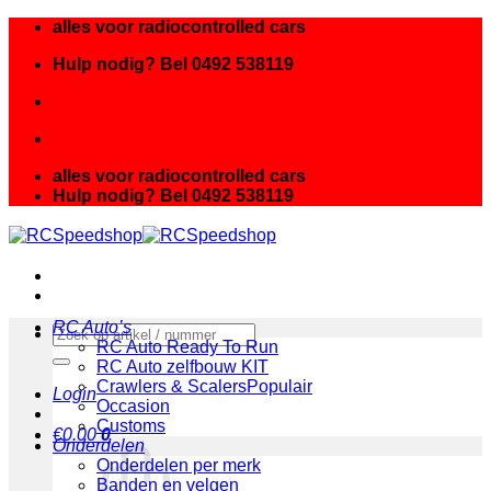
Ga
alles voor radiocontrolled cars
naar
Hulp nodig? Bel 0492 538119
inhoud
alles voor radiocontrolled cars
Hulp nodig? Bel 0492 538119
RC Auto’s
Zoeken
RC Auto Ready To Run
naar:
RC Auto zelfbouw KIT
Crawlers & Scalers
Login
Occasion
Customs
€
0.00
0
Onderdelen
Onderdelen per merk
Banden en velgen