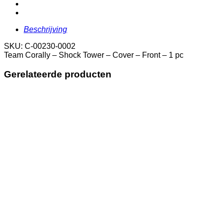
-
Cover
-
Front
Beschrijving
-
1
SKU: C-00230-0002
pc
Team Corally – Shock Tower – Cover – Front – 1 pc
aantal
Gerelateerde producten