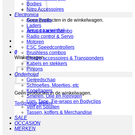
Bodies
Nitro Accessoires
Electronica
Geen producten in de winkelwagen.
Accu Packs
Laders
Terug naar winkel
Accu & Lader Combo
Radio control & Servo
Motoren
ESC Speedcontrollers
0
Brushless combos
Winkelwagen
Electro accessoires & Transponders
Kabels en stekkers
Pinions
Onderhoud
Gereedschap
Schroefjes, Moertjes, etc
Kogellagers
Geen producten in de winkelwagen.
Smeren, Olie en Reinigen
Lijm, Tape, Tie-wraps en Bodyclips
Terug naar winkel
Verf en Spuiten
Tassen, koffers & Merchandise
SALE
OCCASION
MERKEN