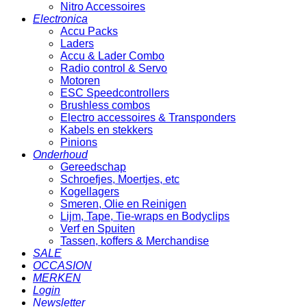
Nitro Accessoires
Electronica
Accu Packs
Laders
Accu & Lader Combo
Radio control & Servo
Motoren
ESC Speedcontrollers
Brushless combos
Electro accessoires & Transponders
Kabels en stekkers
Pinions
Onderhoud
Gereedschap
Schroefjes, Moertjes, etc
Kogellagers
Smeren, Olie en Reinigen
Lijm, Tape, Tie-wraps en Bodyclips
Verf en Spuiten
Tassen, koffers & Merchandise
SALE
OCCASION
MERKEN
Login
Newsletter