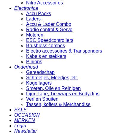
Nitro Accessoires
Electronica
Accu Packs
Laders
Accu & Lader Combo
Radio control & Servo
Motoren
ESC Speedcontrollers
Brushless combos
Electro accessoires & Transponders
Kabels en stekkers
Pinions
Onderhoud
Gereedschap
Schroefjes, Moertjes, etc
Kogellagers
Smeren, Olie en Reinigen
Lijm, Tape, Tie-wraps en Bodyclips
Verf en Spuiten
Tassen, koffers & Merchandise
SALE
OCCASION
MERKEN
Login
Newsletter