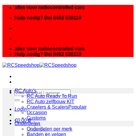
Ga
alles voor radiocontrolled cars
naar
Hulp nodig? Bel 0492 538119
inhoud
alles voor radiocontrolled cars
Hulp nodig? Bel 0492 538119
RC Auto’s
Zoeken
RC Auto Ready To Run
naar:
RC Auto zelfbouw KIT
Crawlers & Scalers
Login
Occasion
Customs
€
0.00
0
Onderdelen
Onderdelen per merk
Banden en velgen