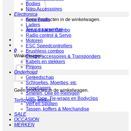
Bodies
Nitro Accessoires
Electronica
Geen producten in de winkelwagen.
Accu Packs
Laders
Terug naar winkel
Accu & Lader Combo
Radio control & Servo
Motoren
ESC Speedcontrollers
0
Brushless combos
Winkelwagen
Electro accessoires & Transponders
Kabels en stekkers
Pinions
Onderhoud
Gereedschap
Schroefjes, Moertjes, etc
Kogellagers
Geen producten in de winkelwagen.
Smeren, Olie en Reinigen
Lijm, Tape, Tie-wraps en Bodyclips
Terug naar winkel
Verf en Spuiten
Tassen, koffers & Merchandise
SALE
OCCASION
MERKEN