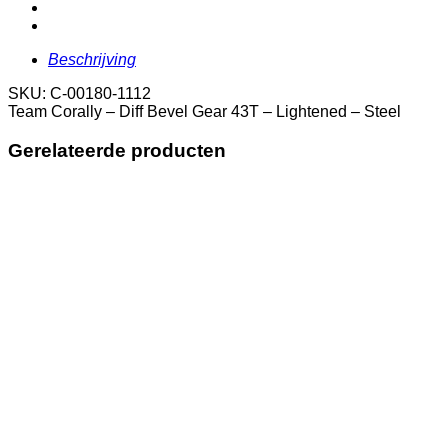
Gear
43T
-
Lightened
Beschrijving
-
Steel
SKU: C-00180-1112
aantal
Team Corally – Diff Bevel Gear 43T – Lightened – Steel
Gerelateerde producten