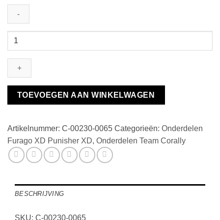
Team
Corally
-
CVD
Drive
Shaft
TOEVOEGEN AAN WINKELWAGEN
-
Front
-
Artikelnummer:
C-00230-0065
Categorieën:
Onderdelen
2
Furago XD Punisher XD
,
Onderdelen Team Corally
pcs
aantal
BESCHRIJVING
SKU: C-00230-0065