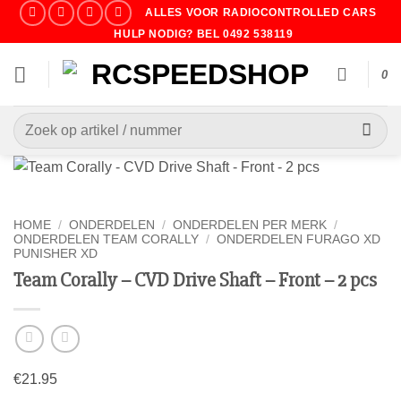
Ga
ALLES VOOR RADIOCONTROLLED CARS
naar
HULP NODIG? BEL 0492 538119
inhoud
0
Zoeken
naar:
HOME
/
ONDERDELEN
/
ONDERDELEN PER MERK
/
ONDERDELEN TEAM CORALLY
/
ONDERDELEN FURAGO XD
PUNISHER XD
Team Corally – CVD Drive Shaft – Front – 2 pcs
€
21.95