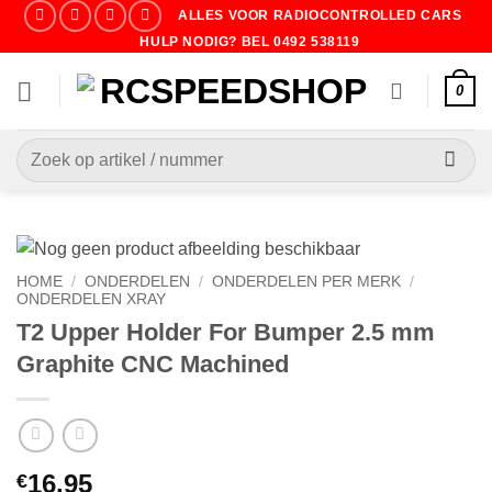
Ga
ALLES VOOR RADIOCONTROLLED CARS
naar
HULP NODIG? BEL 0492 538119
inhoud
0
Zoeken
naar:
HOME
/
ONDERDELEN
/
ONDERDELEN PER MERK
/
ONDERDELEN XRAY
T2 Upper Holder For Bumper 2.5 mm
Graphite CNC Machined
16.95
€