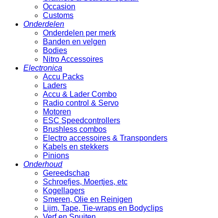
Occasion
Customs
Onderdelen
Onderdelen per merk
Banden en velgen
Bodies
Nitro Accessoires
Electronica
Accu Packs
Laders
Accu & Lader Combo
Radio control & Servo
Motoren
ESC Speedcontrollers
Brushless combos
Electro accessoires & Transponders
Kabels en stekkers
Pinions
Onderhoud
Gereedschap
Schroefjes, Moertjes, etc
Kogellagers
Smeren, Olie en Reinigen
Lijm, Tape, Tie-wraps en Bodyclips
Verf en Spuiten