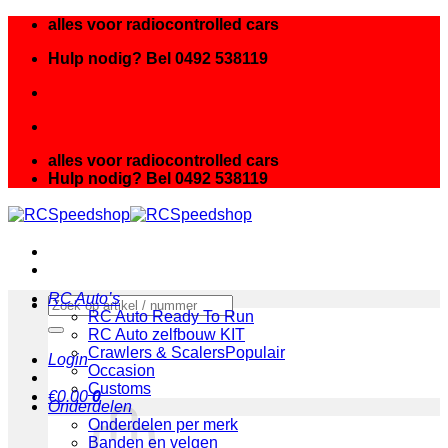
Ga
alles voor radiocontrolled cars
naar
Hulp nodig? Bel 0492 538119
inhoud
alles voor radiocontrolled cars
Hulp nodig? Bel 0492 538119
RC Auto’s
Zoeken
RC Auto Ready To Run
naar:
RC Auto zelfbouw KIT
Crawlers & Scalers
Login
Occasion
Customs
€
0.00
0
Onderdelen
Onderdelen per merk
Banden en velgen