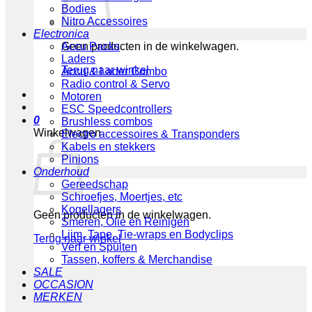
Bodies
Nitro Accessoires
Electronica
Geen producten in de winkelwagen.
Accu Packs
Laders
Terug naar winkel
Accu & Lader Combo
Radio control & Servo
Motoren
ESC Speedcontrollers
0
Brushless combos
Winkelwagen
Electro accessoires & Transponders
Kabels en stekkers
Pinions
Onderhoud
Gereedschap
Schroefjes, Moertjes, etc
Kogellagers
Geen producten in de winkelwagen.
Smeren, Olie en Reinigen
Lijm, Tape, Tie-wraps en Bodyclips
Terug naar winkel
Verf en Spuiten
Tassen, koffers & Merchandise
SALE
OCCASION
MERKEN