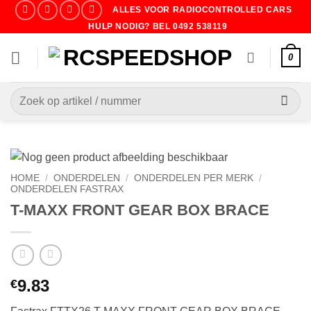
Ga
ALLES VOOR RADIOCONTROLLED CARS
naar
HULP NODIG? BEL 0492 538119
inhoud
0
Zoeken
naar:
HOME
/
ONDERDELEN
/
ONDERDELEN PER MERK
/
ONDERDELEN FASTRAX
T-MAXX FRONT GEAR BOX BRACE
9.83
€