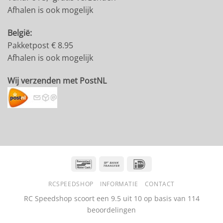
Afhalen is ook mogelijk
België:
Pakketpost € 8.95
Afhalen is ook mogelijk
Wij verzenden met PostNL
Bancontact
Bank
IDeal
Transfer
RCSPEEDSHOP
INFORMATIE
CONTACT
RC Speedshop scoort een
9.5
uit
10
op basis van
114
beoordelingen