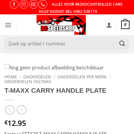
Ga
ALLES VOOR RADIOCONTROLLED CARS
naar
HULP NODIG? BEL 0492 538119
inhoud
0
Zoeken
naar:
HOME
/
ONDERDELEN
/
ONDERDELEN PER MERK
/
ONDERDELEN FASTRAX
T-MAXX CARRY HANDLE PLATE
12.95
€
Fastrax FTTX29 T-MAXX CARRY HANDLE PLATE