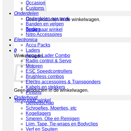
Occasion
Customs
Onderdelen
Onderdelen per merk
Geen producten in de winkelwagen.
Banden en velgen
Bodies
Terug naar winkel
Nitro Accessoires
Electronica
Accu Packs
Laders
0
Accu & Lader Combo
Winkelwagen
Radio control & Servo
Motoren
ESC Speedcontrollers
Brushless combos
Electro accessoires & Transponders
Kabels en stekkers
Geen producten in de winkelwagen.
Pinions
Onderhoud
Terug naar winkel
Gereedschap
Schroefjes, Moertjes, etc
Kogellagers
Smeren, Olie en Reinigen
Lijm, Tape, Tie-wraps en Bodyclips
Verf en Spuiten