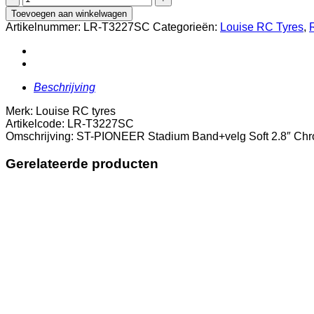
RC
Toevoegen aan winkelwagen
ST-
Artikelnummer:
LR-T3227SC
Categorieën:
Louise RC Tyres
,
PIONEER
Stadium
Band+velg
Soft
2.8"
Beschrijving
Chroom
0-
Merk: Louise RC tyres
Offset
Artikelcode: LR-T3227SC
2.8"
Omschrijving: ST-PIONEER Stadium Band+velg Soft 2.8″ Chro
2st
aantal
Gerelateerde producten