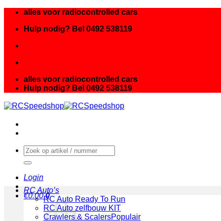
Ga
alles voor radiocontrolled cars
naar
Hulp nodig? Bel 0492 538119
inhoud
alles voor radiocontrolled cars
Hulp nodig? Bel 0492 538119
Zoeken
naar:
Login
RC Auto’s
€
0.00
0
RC Auto Ready To Run
RC Auto zelfbouw KIT
Crawlers & Scalers