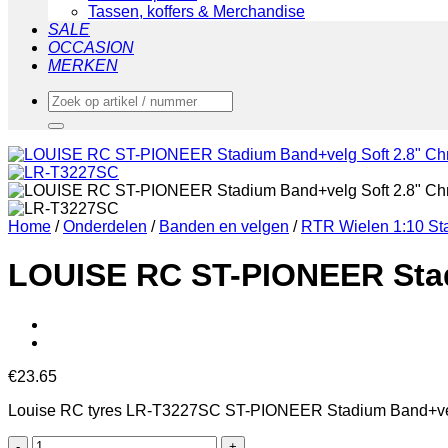
Tassen, koffers & Merchandise
SALE
OCCASION
MERKEN
Zoeken
naar:
Home
/
Onderdelen
/
Banden en velgen
/
RTR Wielen 1:10 S
LOUISE RC ST-PIONEER Stadi
€
23.65
Louise RC tyres LR-T3227SC ST-PIONEER Stadium Band+velg 
LOUISE