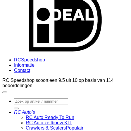
RCSpeedshop
Informatie
Contact
RC Speedshop scoort een
9.5
uit
10
op basis van
114
beoordelingen
Zoeken
naar:
RC Auto’s
RC Auto Ready To Run
RC Auto zelfbouw KIT
Crawlers & Scalers