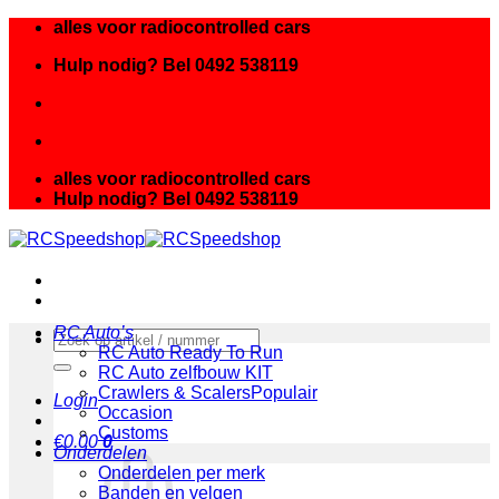
Ga
alles voor radiocontrolled cars
naar
Hulp nodig? Bel 0492 538119
inhoud
alles voor radiocontrolled cars
Hulp nodig? Bel 0492 538119
RC Auto’s
Zoeken
RC Auto Ready To Run
naar:
RC Auto zelfbouw KIT
Crawlers & Scalers
Login
Occasion
Customs
€
0.00
0
Onderdelen
Onderdelen per merk
Banden en velgen