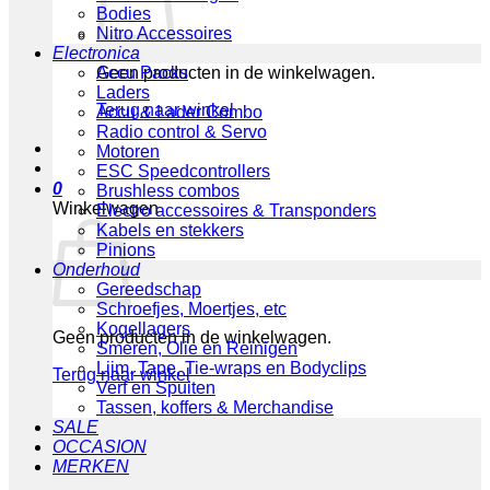
Bodies
Nitro Accessoires
Electronica
Geen producten in de winkelwagen.
Accu Packs
Laders
Terug naar winkel
Accu & Lader Combo
Radio control & Servo
Motoren
ESC Speedcontrollers
0
Brushless combos
Winkelwagen
Electro accessoires & Transponders
Kabels en stekkers
Pinions
Onderhoud
Gereedschap
Schroefjes, Moertjes, etc
Kogellagers
Geen producten in de winkelwagen.
Smeren, Olie en Reinigen
Lijm, Tape, Tie-wraps en Bodyclips
Terug naar winkel
Verf en Spuiten
Tassen, koffers & Merchandise
SALE
OCCASION
MERKEN