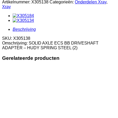
ECS
Artikelnummer:
X305138
Categorieën:
Onderdelen Xray
,
BB
Xray
DRIVESHAFT
ADAPTER
-
HUDY
SPRING
Beschrijving
STEEL
(2)
SKU: X305138
aantal
Omschrijving: SOLID AXLE ECS BB DRIVESHAFT
ADAPTER – HUDY SPRING STEEL (2)
Gerelateerde producten