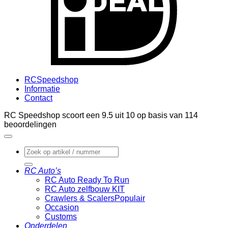
RCSpeedshop
Informatie
Contact
RC Speedshop scoort een
9.5
uit
10
op basis van
114
beoordelingen
Zoeken
naar:
RC Auto’s
RC Auto Ready To Run
RC Auto zelfbouw KIT
Crawlers & Scalers
Occasion
Customs
Onderdelen