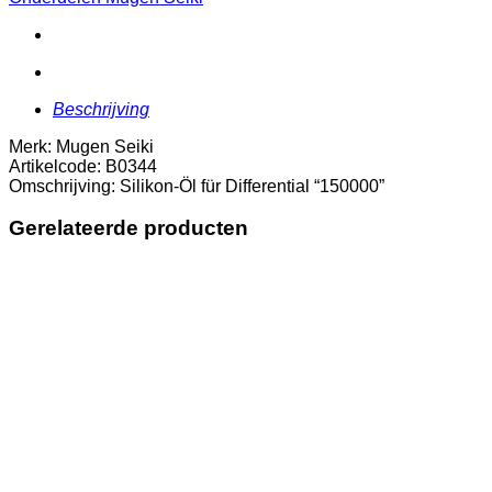
"150000"
aantal
Beschrijving
Merk: Mugen Seiki
Artikelcode: B0344
Omschrijving: Silikon-Öl für Differential “150000”
Gerelateerde producten