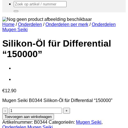
Zoeken
naar:
Home
/
Onderdelen
/
Onderdelen per merk
/
Onderdelen
Mugen Seiki
Silikon-Öl für Differential
“150000”
€
12.90
Mugen Seiki B0344 Silikon-Öl für Differential “150000”
Silikon-
Öl
Toevoegen aan winkelwagen
für
Artikelnummer:
B0344
Categorieën:
Mugen Seiki
,
Differential
Onderdelen Mugen Seiki