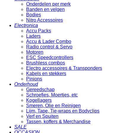
Onderdelen per merk
Banden en velgen
Bodies
Nitro Accessoires
Electronica
Accu Packs
Laders
Accu & Lader Combo
Radio control & Servo
Motoren
ESC Speedcontrollers
Brushless combos
Electro accessoires & Transponders
Kabels en stekkers
Pinions
Onderhoud
Gereedschap
Schroefjes, Moertjes, etc
Kogellagers
Smeren, Olie en Reinigen
Lijm, Tape, Tie-wraps en Bodyclips
Verf en Spuiten
Tassen, koffers & Merchandise
SALE
OCCASION