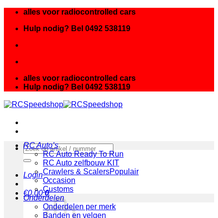
Ga
alles voor radiocontrolled cars
naar
Hulp nodig? Bel 0492 538119
inhoud
alles voor radiocontrolled cars
Hulp nodig? Bel 0492 538119
RC Auto’s
Zoeken
RC Auto Ready To Run
naar:
RC Auto zelfbouw KIT
Crawlers & Scalers
Login
Occasion
Customs
€
0.00
0
Onderdelen
Onderdelen per merk
Banden en velgen