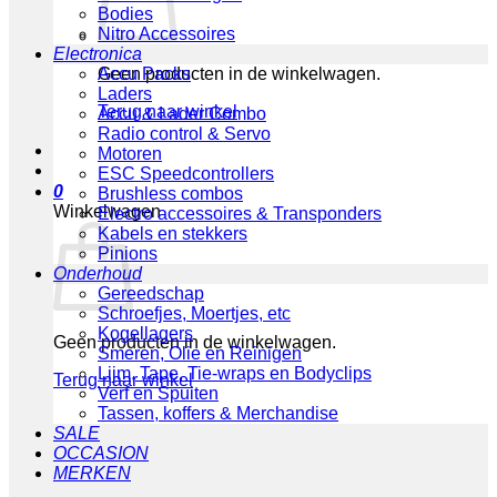
Bodies
Nitro Accessoires
Electronica
Geen producten in de winkelwagen.
Accu Packs
Laders
Terug naar winkel
Accu & Lader Combo
Radio control & Servo
Motoren
ESC Speedcontrollers
0
Brushless combos
Winkelwagen
Electro accessoires & Transponders
Kabels en stekkers
Pinions
Onderhoud
Gereedschap
Schroefjes, Moertjes, etc
Kogellagers
Geen producten in de winkelwagen.
Smeren, Olie en Reinigen
Lijm, Tape, Tie-wraps en Bodyclips
Terug naar winkel
Verf en Spuiten
Tassen, koffers & Merchandise
SALE
OCCASION
MERKEN