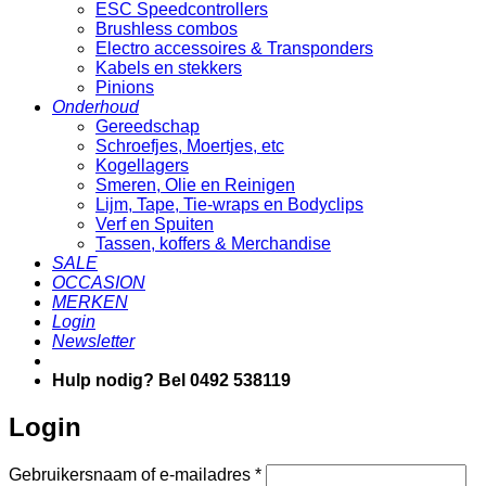
ESC Speedcontrollers
Brushless combos
Electro accessoires & Transponders
Kabels en stekkers
Pinions
Onderhoud
Gereedschap
Schroefjes, Moertjes, etc
Kogellagers
Smeren, Olie en Reinigen
Lijm, Tape, Tie-wraps en Bodyclips
Verf en Spuiten
Tassen, koffers & Merchandise
SALE
OCCASION
MERKEN
Login
Newsletter
Hulp nodig? Bel 0492 538119
Login
Vereist
Gebruikersnaam of e-mailadres
*