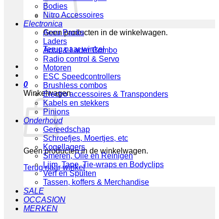
Bodies
Nitro Accessoires
Electronica
Geen producten in de winkelwagen.
Accu Packs
Laders
Terug naar winkel
Accu & Lader Combo
Radio control & Servo
Motoren
ESC Speedcontrollers
0
Brushless combos
Winkelwagen
Electro accessoires & Transponders
Kabels en stekkers
Pinions
Onderhoud
Gereedschap
Schroefjes, Moertjes, etc
Kogellagers
Geen producten in de winkelwagen.
Smeren, Olie en Reinigen
Lijm, Tape, Tie-wraps en Bodyclips
Terug naar winkel
Verf en Spuiten
Tassen, koffers & Merchandise
SALE
OCCASION
MERKEN