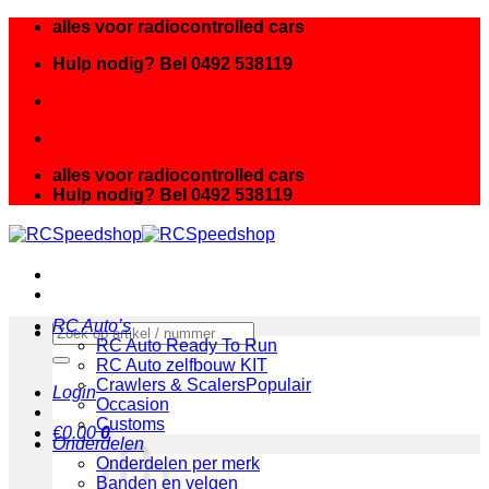
Ga
alles voor radiocontrolled cars
naar
Hulp nodig? Bel 0492 538119
inhoud
alles voor radiocontrolled cars
Hulp nodig? Bel 0492 538119
RC Auto’s
Zoeken
RC Auto Ready To Run
naar:
RC Auto zelfbouw KIT
Crawlers & Scalers
Login
Occasion
Customs
€
0.00
0
Onderdelen
Onderdelen per merk
Banden en velgen