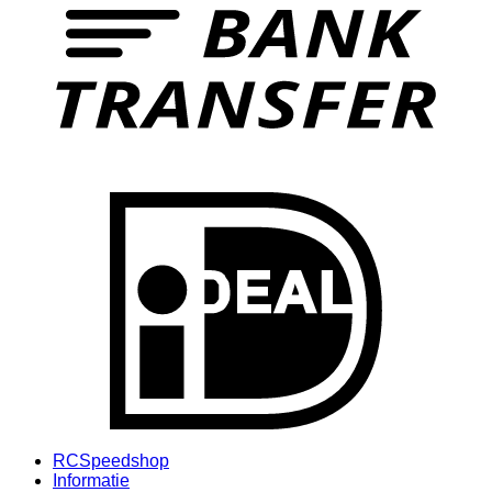
I
RCSpeedshop
Informatie