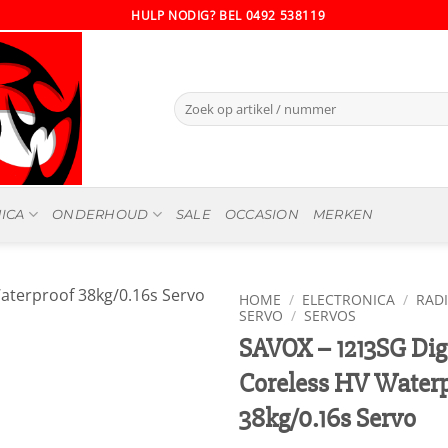
HULP NODIG? BEL 0492 538119
Zoeken
naar:
ICA
ONDERHOUD
SALE
OCCASION
MERKEN
HOME
/
ELECTRONICA
/
RAD
SERVO
/
SERVOS
SAVOX – 1213SG Dig
Coreless HV Water
38kg/0.16s Servo