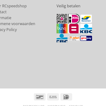
r RCspeedshop
Veilig betalen
tact
ormatie
emene voorwaarden
acy Policy
Bancontact
Bank
IDeal
Transfer