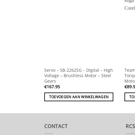
Servo – SB-2262SG – Digital – High
Team
Voltage – Brushless Motor – Steel
Torq
Gears
Moto
€
167.95
€
89.
TOEVOEGEN AAN WINKELWAGEN
TO
CONTACT
RC