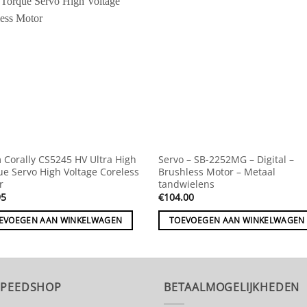
 Corally CS5245 HV Ultra High
Servo – SB-2252MG – Digital –
ue Servo High Voltage Coreless
Brushless Motor – Metaal
r
tandwielens
95
€
104.00
EVOEGEN AAN WINKELWAGEN
TOEVOEGEN AAN WINKELWAGEN
SPEEDSHOP
BETAALMOGELIJKHEDEN