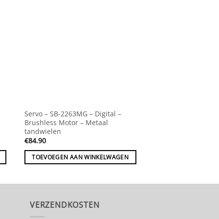
Servo – SB-2263MG – Digital –
POWER HD 65KG HV 
Brushless Motor – Metaal
Scale WP Digital Se
tandwielen
€
84.90
€
79.95
TOEVOEGEN AAN WINKELWAGEN
TOEVOEGEN AAN 
VERZENDKOSTEN