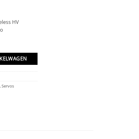
eless HV
vo
s HV Waterproof 38kg/0.16s Servo aantal
NKELWAGEN
,
Servos