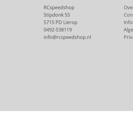
RCspeedshop
Ove
Stipdonk 55
Con
5715 PD Lierop
Inf
0492-538119
Alg
info@rcspeedshop.nl
Priv