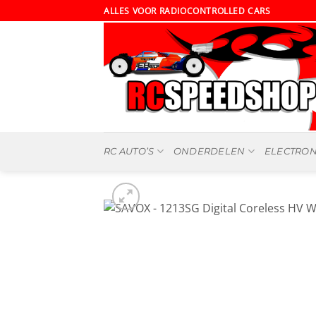
Ga
ALLES VOOR RADIOCONTROLLED CARS
naar
inhoud
RC AUTO’S
ONDERDELEN
ELECTRON