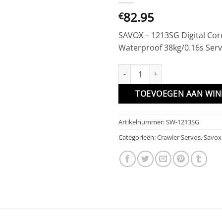
82.95
€
SAVOX – 1213SG Digital Cor
Waterproof 38kg/0.16s Ser
SAVOX - 1213SG Digital Coreles
TOEVOEGEN AAN WI
Artikelnummer:
SW-1213SG
Categorieën:
Crawler Servos
,
Savox