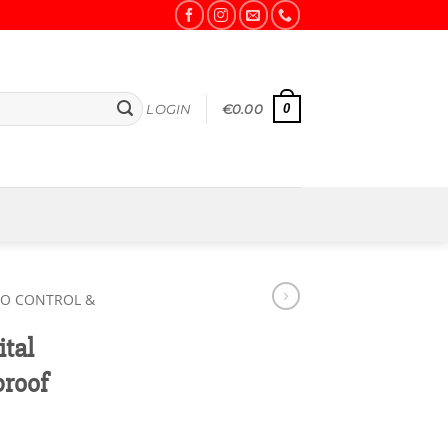
0
LOGIN
€
0.00
IO CONTROL &
ital
proof