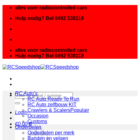
Ga
alles voor radiocontrolled cars
naar
Hulp nodig? Bel 0492 538119
inhoud
alles voor radiocontrolled cars
Hulp nodig? Bel 0492 538119
RC Auto’s
Zoeken
RC Auto Ready To Run
naar:
RC Auto zelfbouw KIT
Crawlers & Scalers
Login
Occasion
Customs
€
0.00
0
Onderdelen
Onderdelen per merk
Banden en velgen