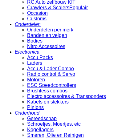
RC Auto zelfbouw KIT
Crawlers & Scalers
Occasion
Customs
Onderdelen
Onderdelen per merk
Banden en velgen
Bodies
Nitro Accessoires
Electronica
Accu Packs
Laders
Accu & Lader Combo
Radio control & Servo
Motoren
ESC Speedcontrollers
Brushless combos
Electro accessoires & Transponders
Kabels en stekkers
Pinions
Onderhoud
Gereedschap
Schroefjes, Moertjes, etc
Kogellagers
Smeren, Olie en Reinigen