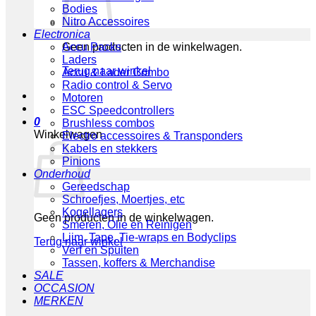
Bodies
Nitro Accessoires
Electronica
Geen producten in de winkelwagen.
Accu Packs
Laders
Terug naar winkel
Accu & Lader Combo
Radio control & Servo
Motoren
ESC Speedcontrollers
0
Brushless combos
Winkelwagen
Electro accessoires & Transponders
Kabels en stekkers
Pinions
Onderhoud
Gereedschap
Schroefjes, Moertjes, etc
Kogellagers
Geen producten in de winkelwagen.
Smeren, Olie en Reinigen
Lijm, Tape, Tie-wraps en Bodyclips
Terug naar winkel
Verf en Spuiten
Tassen, koffers & Merchandise
SALE
OCCASION
MERKEN