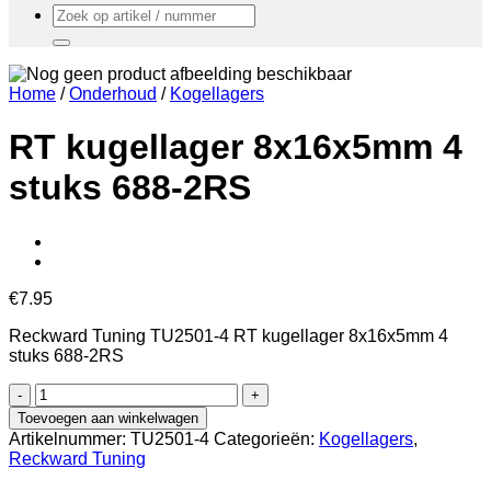
Zoeken
naar:
Home
/
Onderhoud
/
Kogellagers
RT kugellager 8x16x5mm 4
stuks 688-2RS
€
7.95
Reckward Tuning TU2501-4 RT kugellager 8x16x5mm 4
stuks 688-2RS
RT
kugellager
Toevoegen aan winkelwagen
8x16x5mm
Artikelnummer:
TU2501-4
Categorieën:
Kogellagers
,
4
Reckward Tuning
stuks
688-