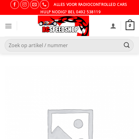
Ga
ALLES VOOR RADIOCONTROLLED CARS
naar
HULP NODIG? BEL 0492 538119
inhoud
0
Zoeken
naar: