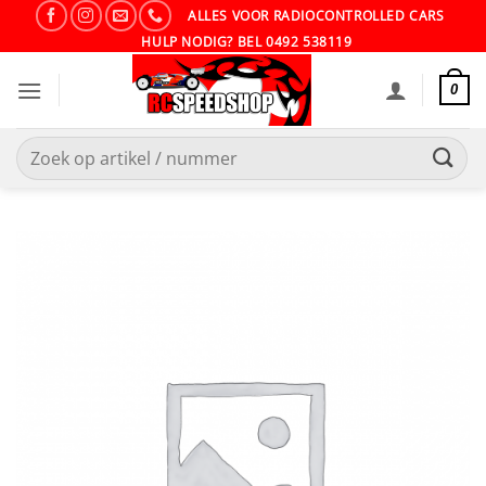
Ga
ALLES VOOR RADIOCONTROLLED CARS
naar
HULP NODIG? BEL 0492 538119
inhoud
0
Zoeken
naar: