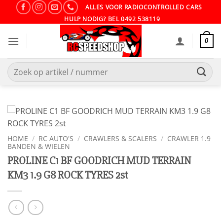
Ga
ALLES VOOR RADIOCONTROLLED CARS
naar
HULP NODIG? BEL 0492 538119
inhoud
0
Zoeken
naar:
HOME
/
RC AUTO'S
/
CRAWLERS & SCALERS
/
CRAWLER 1.9
BANDEN & WIELEN
PROLINE C1 BF GOODRICH MUD TERRAIN
KM3 1.9 G8 ROCK TYRES 2st